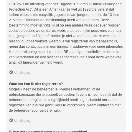
COPPA is de afkorting voor het Engelse "Children’s Online Privacy and
Protection Act". Dit is een Amerikaanse wet uit 1998 die vereist dat
iedere website die mogelijk gegevens van jongeren onder de 13 jaar
verzamelt, hiervoor de toestemming heeft van de ouders. Deze
toestemming moet schriftelijk of op een andere wijze gegeven worden,
zodat de ouders weten dat de website persoonlijke gegevens van hun
kind, jonger dan 13, heeft. Indien je niet zeker bent of deze wet al dan
niet op jou of de website waarop je wil registreren van toepassing is,
neem dan contact op met een juridisch raadgever voor meer informatie.
Houd er rekening mee dat het phpBB-team geen wettelijke informatie
kan verschaffen en ook niet het aanspreekpunt is voor deze wetgeving,
tenzij dit hieronder vermeld wordt.
Omhoog
Waarom kan ik niet registreren?
Mogelijk heeft de beheerder je IP-adres verbannen, of de
gebruikersnaam die je opgeeft verboden. Tevens is het mogelijk dat de
beheerder de registratie mogelijkheid heeft uitgeschakeld om zo de
registratie van nieuwe gebruikers te voorkomen. Neem contact op met
de beheerder voor verdere hulp.
Omhoog
Ik ben geregistreerd maar kan niet aanmelden!