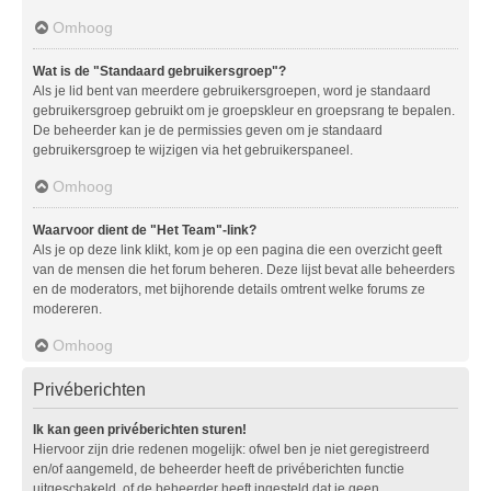
Omhoog
Wat is de "Standaard gebruikersgroep"?
Als je lid bent van meerdere gebruikersgroepen, word je standaard
gebruikersgroep gebruikt om je groepskleur en groepsrang te bepalen.
De beheerder kan je de permissies geven om je standaard
gebruikersgroep te wijzigen via het gebruikerspaneel.
Omhoog
Waarvoor dient de "Het Team"-link?
Als je op deze link klikt, kom je op een pagina die een overzicht geeft
van de mensen die het forum beheren. Deze lijst bevat alle beheerders
en de moderators, met bijhorende details omtrent welke forums ze
modereren.
Omhoog
Privéberichten
Ik kan geen privéberichten sturen!
Hiervoor zijn drie redenen mogelijk: ofwel ben je niet geregistreerd
en/of aangemeld, de beheerder heeft de privéberichten functie
uitgeschakeld, of de beheerder heeft ingesteld dat je geen