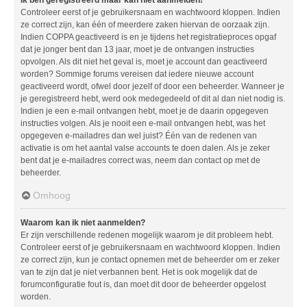
Controleer eerst of je gebruikersnaam en wachtwoord kloppen. Indien
ze correct zijn, kan één of meerdere zaken hiervan de oorzaak zijn.
Indien COPPA geactiveerd is en je tijdens het registratieproces opgaf
dat je jonger bent dan 13 jaar, moet je de ontvangen instructies
opvolgen. Als dit niet het geval is, moet je account dan geactiveerd
worden? Sommige forums vereisen dat iedere nieuwe account
geactiveerd wordt, ofwel door jezelf of door een beheerder. Wanneer je
je geregistreerd hebt, werd ook medegedeeld of dit al dan niet nodig is.
Indien je een e-mail ontvangen hebt, moet je de daarin opgegeven
instructies volgen. Als je nooit een e-mail ontvangen hebt, was het
opgegeven e-mailadres dan wel juist? Één van de redenen van
activatie is om het aantal valse accounts te doen dalen. Als je zeker
bent dat je e-mailadres correct was, neem dan contact op met de
beheerder.
Omhoog
Waarom kan ik niet aanmelden?
Er zijn verschillende redenen mogelijk waarom je dit probleem hebt.
Controleer eerst of je gebruikersnaam en wachtwoord kloppen. Indien
ze correct zijn, kun je contact opnemen met de beheerder om er zeker
van te zijn dat je niet verbannen bent. Het is ook mogelijk dat de
forumconfiguratie fout is, dan moet dit door de beheerder opgelost
worden.