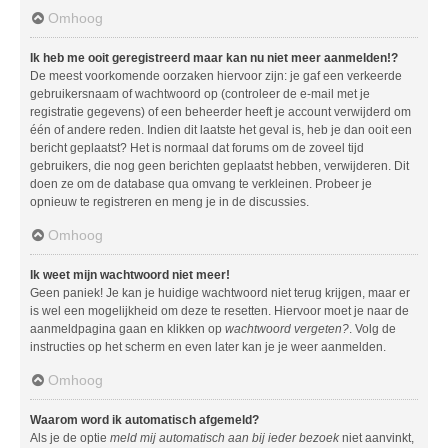
Omhoog
Ik heb me ooit geregistreerd maar kan nu niet meer aanmelden!?
De meest voorkomende oorzaken hiervoor zijn: je gaf een verkeerde
gebruikersnaam of wachtwoord op (controleer de e-mail met je
registratie gegevens) of een beheerder heeft je account verwijderd om
één of andere reden. Indien dit laatste het geval is, heb je dan ooit een
bericht geplaatst? Het is normaal dat forums om de zoveel tijd
gebruikers, die nog geen berichten geplaatst hebben, verwijderen. Dit
doen ze om de database qua omvang te verkleinen. Probeer je
opnieuw te registreren en meng je in de discussies.
Omhoog
Ik weet mijn wachtwoord niet meer!
Geen paniek! Je kan je huidige wachtwoord niet terug krijgen, maar er
is wel een mogelijkheid om deze te resetten. Hiervoor moet je naar de
aanmeldpagina gaan en klikken op
wachtwoord vergeten?
. Volg de
instructies op het scherm en even later kan je je weer aanmelden.
Omhoog
Waarom word ik automatisch afgemeld?
Als je de optie
meld mij automatisch aan bij ieder bezoek
niet aanvinkt,