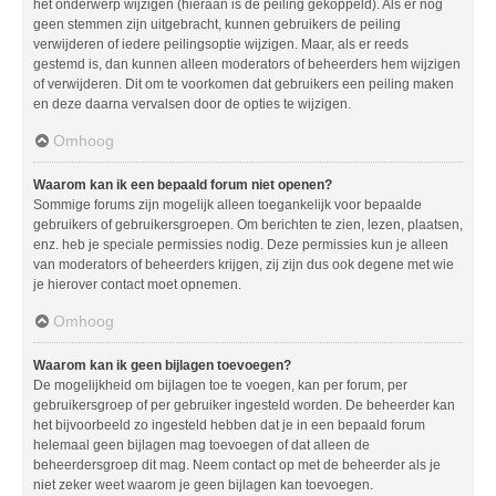
het onderwerp wijzigen (hieraan is de peiling gekoppeld). Als er nog
geen stemmen zijn uitgebracht, kunnen gebruikers de peiling
verwijderen of iedere peilingsoptie wijzigen. Maar, als er reeds
gestemd is, dan kunnen alleen moderators of beheerders hem wijzigen
of verwijderen. Dit om te voorkomen dat gebruikers een peiling maken
en deze daarna vervalsen door de opties te wijzigen.
Omhoog
Waarom kan ik een bepaald forum niet openen?
Sommige forums zijn mogelijk alleen toegankelijk voor bepaalde
gebruikers of gebruikersgroepen. Om berichten te zien, lezen, plaatsen,
enz. heb je speciale permissies nodig. Deze permissies kun je alleen
van moderators of beheerders krijgen, zij zijn dus ook degene met wie
je hierover contact moet opnemen.
Omhoog
Waarom kan ik geen bijlagen toevoegen?
De mogelijkheid om bijlagen toe te voegen, kan per forum, per
gebruikersgroep of per gebruiker ingesteld worden. De beheerder kan
het bijvoorbeeld zo ingesteld hebben dat je in een bepaald forum
helemaal geen bijlagen mag toevoegen of dat alleen de
beheerdersgroep dit mag. Neem contact op met de beheerder als je
niet zeker weet waarom je geen bijlagen kan toevoegen.