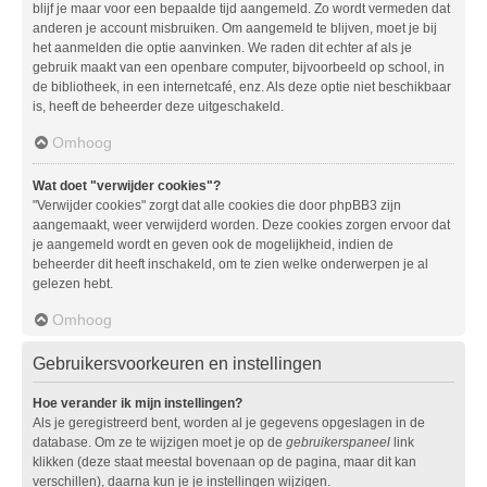
blijf je maar voor een bepaalde tijd aangemeld. Zo wordt vermeden dat
anderen je account misbruiken. Om aangemeld te blijven, moet je bij
het aanmelden die optie aanvinken. We raden dit echter af als je
gebruik maakt van een openbare computer, bijvoorbeeld op school, in
de bibliotheek, in een internetcafé, enz. Als deze optie niet beschikbaar
is, heeft de beheerder deze uitgeschakeld.
Omhoog
Wat doet "verwijder cookies"?
"Verwijder cookies" zorgt dat alle cookies die door phpBB3 zijn
aangemaakt, weer verwijderd worden. Deze cookies zorgen ervoor dat
je aangemeld wordt en geven ook de mogelijkheid, indien de
beheerder dit heeft inschakeld, om te zien welke onderwerpen je al
gelezen hebt.
Omhoog
Gebruikersvoorkeuren en instellingen
Hoe verander ik mijn instellingen?
Als je geregistreerd bent, worden al je gegevens opgeslagen in de
database. Om ze te wijzigen moet je op de
gebruikerspaneel
link
klikken (deze staat meestal bovenaan op de pagina, maar dit kan
verschillen), daarna kun je je instellingen wijzigen.