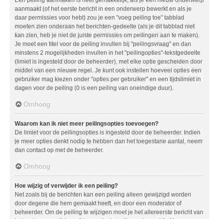
aanmaakt (of het eerste bericht in een onderwerp bewerkt en als je
daar permissies voor hebt) zou je een "voeg peiling toe" tabblad
moeten zien onderaan het berichten-gedeelte (als je dit tabblad niet
kan zien, heb je niet de juiste permissies om peilingen aan te maken).
Je moet een titel voor de peiling invullen bij "peilingsvraag" en dan
minstens 2 mogelijkheden invullen in het "peilingopties"-tekstgedeelte
(limiet is ingesteld door de beheerder), met elke optie gescheiden door
middel van een nieuwe regel. Je kunt ook instellen hoeveel opties een
gebruiker mag kiezen onder "opties per gebruiker" en een tijdslimiet in
dagen voor de peiling (0 is een peiling van oneindige duur).
Omhoog
Waarom kan ik niet meer peilingsopties toevoegen?
De limiet voor de peilingsopties is ingesteld door de beheerder. Indien
je meer opties denkt nodig te hebben dan het toegestane aantal, neem
dan contact op met de beheerder.
Omhoog
Hoe wijzig of verwijder ik een peiling?
Net zoals bij de berichten kan een peiling alleen gewijzigd worden
door degene die hem gemaakt heeft, en door een moderator of
beheerder. Om de peiling te wijzigen moet je het allereerste bericht van