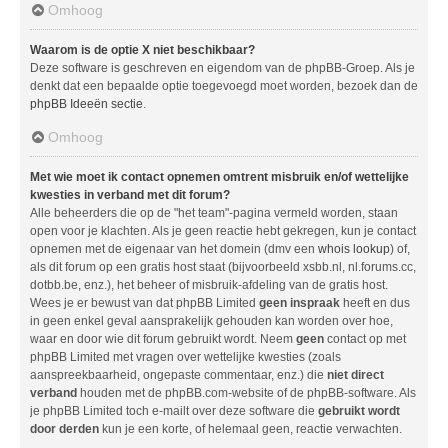
Omhoog
Waarom is de optie X niet beschikbaar?
Deze software is geschreven en eigendom van de phpBB-Groep. Als je
denkt dat een bepaalde optie toegevoegd moet worden, bezoek dan de
phpBB Ideeën sectie
.
Omhoog
Met wie moet ik contact opnemen omtrent misbruik en/of wettelijke
kwesties in verband met dit forum?
Alle beheerders die op de "het team"-pagina vermeld worden, staan
open voor je klachten. Als je geen reactie hebt gekregen, kun je contact
opnemen met de eigenaar van het domein (dmv een
whois lookup
) of,
als dit forum op een gratis host staat (bijvoorbeeld xsbb.nl, nl.forums.cc,
dotbb.be, enz.), het beheer of misbruik-afdeling van de gratis host.
Wees je er bewust van dat phpBB Limited
geen inspraak
heeft en dus
in geen enkel geval aansprakelijk gehouden kan worden over hoe,
waar en door wie dit forum gebruikt wordt. Neem
geen
contact op met
phpBB Limited met vragen over wettelijke kwesties (zoals
aanspreekbaarheid, ongepaste commentaar, enz.) die
niet direct
verband
houden met de phpBB.com-website of de phpBB-software. Als
je phpBB Limited toch e-mailt over deze software die
gebruikt wordt
door derden
kun je een korte, of helemaal geen, reactie verwachten.