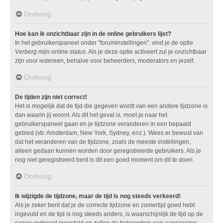
Omhoog
Hoe kan ik onzichtbaar zijn in de online gebruikers lijst?
In het gebruikerspaneel onder "foruminstellingen", vind je de optie
Verberg mijn online status
. Als je deze optie activeert zul je onzichtbaar
zijn voor iedereen, behalve voor beheerders, moderators en jezelf.
Omhoog
De tijden zijn niet correct!
Het is mogelijk dat de tijd die gegeven wordt van een andere tijdzone is
dan waarin jij woont. Als dit het geval is, moet je naar het
gebruikerspaneel gaan en je tijdzone veranderen in een bepaald
gebied (vb: Amsterdam, New York, Sydney, enz.). Wees er bewust van
dat het veranderen van de tijdzone, zoals de meeste instellingen,
alleen gedaan kunnen worden door geregistreerde gebruikers. Als je
nog niet geregistreerd bent is dit een goed moment om dit te doen.
Omhoog
Ik wijzigde de tijdzone, maar de tijd is nog steeds verkeerd!
Als je zeker bent dat je de correcte tijdzone en zomertijd goed hebt
ingevuld en de tijd is nog steeds anders, is waarschijnlijk de tijd op de
server verkeerd ingesteld en zullen de beheerders een aanpassing