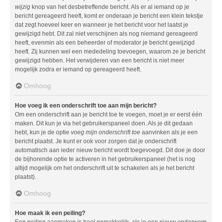
wijzig
knop van het desbetreffende bericht. Als er al iemand op je
bericht gereageerd heeft, komt er onderaan je bericht een klein tekstje
dat zegt hoeveel keer en wanneer je het bericht voor het laatst je
gewijzigd hebt. Dit zal niet verschijnen als nog niemand gereageerd
heeft, evenmin als een beheerder of moderator je bericht gewijzigd
heeft. Zij kunnen wel een mededeling toevoegen, waarom ze je bericht
gewijzigd hebben. Het verwijderen van een bericht is niet meer
mogelijk zodra er iemand op gereageerd heeft.
Omhoog
Hoe voeg ik een onderschrift toe aan mijn bericht?
Om een onderschrift aan je bericht toe te voegen, moet je er eerst één
maken. Dit kun je via het gebruikerspaneel doen. Als je dit gedaan
hebt, kun je de optie
voeg mijn onderschrift toe
aanvinken als je een
bericht plaatst. Je kunt er ook voor zorgen dat je onderschrift
automatisch aan ieder nieuw bericht wordt toegevoegd. Dit doe je door
de bijhorende optie te activeren in het gebruikerspaneel (het is nog
altijd mogelijk om het onderschrift uit te schakelen als je het bericht
plaatst).
Omhoog
Hoe maak ik een peiling?
Een peiling aanmaken is heel gemakkelijk, als je een nieuw onderwerp