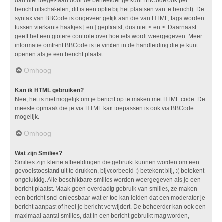
dan niet toegestaan door de beheerder (je kunt BBCode ook per
bericht uitschakelen, dit is een optie bij het plaatsen van je bericht). De
syntax van BBCode is ongeveer gelijk aan die van HTML, tags worden
tussen vierkante haakjes [ en ] geplaatst, dus niet < en >. Daarnaast
geeft het een grotere controle over hoe iets wordt weergegeven. Meer
informatie omtrent BBCode is te vinden in de handleiding die je kunt
openen als je een bericht plaatst.
Omhoog
Kan ik HTML gebruiken?
Nee, het is niet mogelijk om je bericht op te maken met HTML code. De
meeste opmaak die je via HTML kan toepassen is ook via BBCode
mogelijk.
Omhoog
Wat zijn Smilies?
Smilies zijn kleine afbeeldingen die gebruikt kunnen worden om een
gevoelstoestand uit te drukken, bijvoorbeeld :) betekent blij, :( betekent
ongelukkig. Alle beschikbare smilies worden weergegeven als je een
bericht plaatst. Maak geen overdadig gebruik van smilies, ze maken
een bericht snel onleesbaar wat er toe kan leiden dat een moderator je
bericht aanpast of heel je bericht verwijdert. De beheerder kan ook een
maximaal aantal smilies, dat in een bericht gebruikt mag worden,