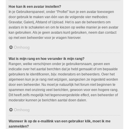
Hoe kan ik een avatar instellen?
In je Gebruikerspaneel, onder “Profiel” kun je een avatar toevoegen
door gebruik te maken van één van de volgende vier methodes:
Gravatar, Galerij, Afstand of Upload. Het is aan de beheerders om
avatars in te schakelen en om te kiezen op welke manier je een avatar
kan gebruiken. Als je geen avatars kunt gebruiken, neem dan contact
op met een beheerder voor je vragen hierover.
Omhoog
Wat is mijn rang en hoe verander ik mijn rang?
Rangen, welke verschijnen onder je gebruikersnaam, geven een
indicatie over het aantal berchten dat je hebt gemaakt of om bepaalde
gebruikers te identificeren, bijv. moderators en beheerders. Over het
algemeen kun je je rang niet wijzigen, aangezien ze ingesteld worden
door een beheerder. Nu moet je natuurlijk het forum niet beginnen te
spammen met onzinnig veel berichten, gewoon voor een hogere rang.
Dit heeft zelfs mogelijk het tegenovergestelde effect, een beheerder of
moderator kunnen je berichten aantal doen dalen.
Omhoog
Wanneer ik op de e-maillink van een gebruiker klik, moet ik me
aanmelden?