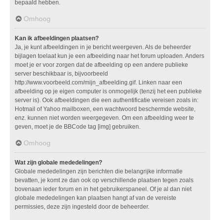
bepaald hebben.
Omhoog
Kan ik afbeeldingen plaatsen?
Ja, je kunt afbeeldingen in je bericht weergeven. Als de beheerder
bijlagen toelaat kun je een afbeelding naar het forum uploaden. Anders
moet je er voor zorgen dat de afbeelding op een andere publieke
server beschikbaar is, bijvoorbeeld
http://www.voorbeeld.com/mijn_afbeelding.gif. Linken naar een
afbeelding op je eigen computer is onmogelijk (tenzij het een publieke
server is). Ook afbeeldingen die een authentificatie vereisen zoals in:
Hotmail of Yahoo mailboxen, een wachtwoord beschermde website,
enz. kunnen niet worden weergegeven. Om een afbeelding weer te
geven, moet je de BBCode tag [img] gebruiken.
Omhoog
Wat zijn globale mededelingen?
Globale mededelingen zijn berichten die belangrijke informatie
bevatten, je komt ze dan ook op verschillende plaatsen tegen zoals
bovenaan ieder forum en in het gebruikerspaneel. Of je al dan niet
globale mededelingen kan plaatsen hangt af van de vereiste
permissies, deze zijn ingesteld door de beheerder.