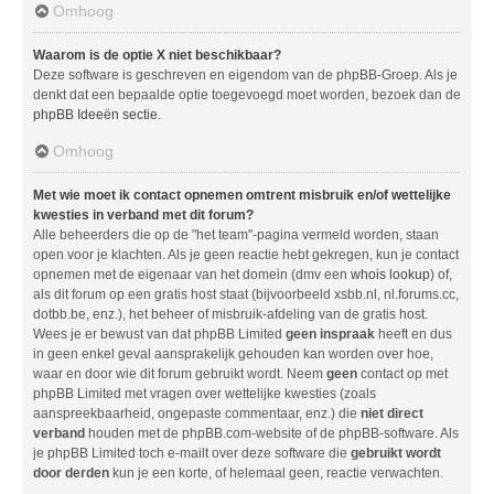
Omhoog
Waarom is de optie X niet beschikbaar?
Deze software is geschreven en eigendom van de phpBB-Groep. Als je
denkt dat een bepaalde optie toegevoegd moet worden, bezoek dan de
phpBB Ideeën sectie
.
Omhoog
Met wie moet ik contact opnemen omtrent misbruik en/of wettelijke
kwesties in verband met dit forum?
Alle beheerders die op de "het team"-pagina vermeld worden, staan
open voor je klachten. Als je geen reactie hebt gekregen, kun je contact
opnemen met de eigenaar van het domein (dmv een
whois lookup
) of,
als dit forum op een gratis host staat (bijvoorbeeld xsbb.nl, nl.forums.cc,
dotbb.be, enz.), het beheer of misbruik-afdeling van de gratis host.
Wees je er bewust van dat phpBB Limited
geen inspraak
heeft en dus
in geen enkel geval aansprakelijk gehouden kan worden over hoe,
waar en door wie dit forum gebruikt wordt. Neem
geen
contact op met
phpBB Limited met vragen over wettelijke kwesties (zoals
aanspreekbaarheid, ongepaste commentaar, enz.) die
niet direct
verband
houden met de phpBB.com-website of de phpBB-software. Als
je phpBB Limited toch e-mailt over deze software die
gebruikt wordt
door derden
kun je een korte, of helemaal geen, reactie verwachten.