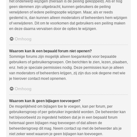
het onderwerp wijzigen (hieraan is de peiling gekoppeld). Als er nog
geen stemmen zijn uitgebracht, kunnen gebruikers de peiling
verwijderen of iedere peilingsoptie wijzigen. Maar, als er reeds
gestemd is, dan kunnen alleen moderators of beheerders hem wijzigen
of verwijderen. Dit om te voorkomen dat gebruikers een peiling maken
en deze daarna vervalsen door de opties te wijzigen.
Omhoog
Waarom kan ik een bepaald forum niet openen?
Sommige forums zijn mogelijk alleen toegankelijk voor bepaalde
gebruikers of gebruikersgroepen. Om berichten te zien, lezen, plaatsen,
enz. heb je speciale permissies nodig. Deze permissies kun je alleen
van moderators of beheerders krijgen, zij zijn dus ook degene met wie
je hierover contact moet opnemen.
Omhoog
Waarom kan ik geen bijlagen toevoegen?
De mogelijkheid om bijlagen toe te voegen, kan per forum, per
gebruikersgroep of per gebruiker ingesteld worden. De beheerder kan
het bijvoorbeeld zo ingesteld hebben dat je in een bepaald forum
helemaal geen bijlagen mag toevoegen of dat alleen de
beheerdersgroep dit mag. Neem contact op met de beheerder als je
niet zeker weet waarom je geen bijlagen kan toevoegen.