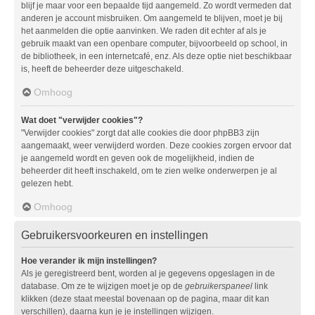
blijf je maar voor een bepaalde tijd aangemeld. Zo wordt vermeden dat
anderen je account misbruiken. Om aangemeld te blijven, moet je bij
het aanmelden die optie aanvinken. We raden dit echter af als je
gebruik maakt van een openbare computer, bijvoorbeeld op school, in
de bibliotheek, in een internetcafé, enz. Als deze optie niet beschikbaar
is, heeft de beheerder deze uitgeschakeld.
Omhoog
Wat doet "verwijder cookies"?
"Verwijder cookies" zorgt dat alle cookies die door phpBB3 zijn
aangemaakt, weer verwijderd worden. Deze cookies zorgen ervoor dat
je aangemeld wordt en geven ook de mogelijkheid, indien de
beheerder dit heeft inschakeld, om te zien welke onderwerpen je al
gelezen hebt.
Omhoog
Gebruikersvoorkeuren en instellingen
Hoe verander ik mijn instellingen?
Als je geregistreerd bent, worden al je gegevens opgeslagen in de
database. Om ze te wijzigen moet je op de
gebruikerspaneel
link
klikken (deze staat meestal bovenaan op de pagina, maar dit kan
verschillen), daarna kun je je instellingen wijzigen.