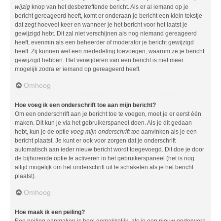
wijzig
knop van het desbetreffende bericht. Als er al iemand op je
bericht gereageerd heeft, komt er onderaan je bericht een klein tekstje
dat zegt hoeveel keer en wanneer je het bericht voor het laatst je
gewijzigd hebt. Dit zal niet verschijnen als nog niemand gereageerd
heeft, evenmin als een beheerder of moderator je bericht gewijzigd
heeft. Zij kunnen wel een mededeling toevoegen, waarom ze je bericht
gewijzigd hebben. Het verwijderen van een bericht is niet meer
mogelijk zodra er iemand op gereageerd heeft.
Omhoog
Hoe voeg ik een onderschrift toe aan mijn bericht?
Om een onderschrift aan je bericht toe te voegen, moet je er eerst één
maken. Dit kun je via het gebruikerspaneel doen. Als je dit gedaan
hebt, kun je de optie
voeg mijn onderschrift toe
aanvinken als je een
bericht plaatst. Je kunt er ook voor zorgen dat je onderschrift
automatisch aan ieder nieuw bericht wordt toegevoegd. Dit doe je door
de bijhorende optie te activeren in het gebruikerspaneel (het is nog
altijd mogelijk om het onderschrift uit te schakelen als je het bericht
plaatst).
Omhoog
Hoe maak ik een peiling?
Een peiling aanmaken is heel gemakkelijk, als je een nieuw onderwerp