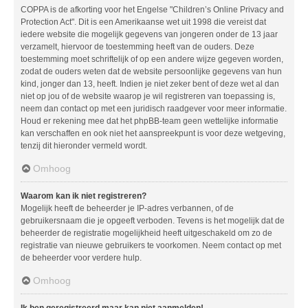
COPPA is de afkorting voor het Engelse "Children’s Online Privacy and
Protection Act". Dit is een Amerikaanse wet uit 1998 die vereist dat
iedere website die mogelijk gegevens van jongeren onder de 13 jaar
verzamelt, hiervoor de toestemming heeft van de ouders. Deze
toestemming moet schriftelijk of op een andere wijze gegeven worden,
zodat de ouders weten dat de website persoonlijke gegevens van hun
kind, jonger dan 13, heeft. Indien je niet zeker bent of deze wet al dan
niet op jou of de website waarop je wil registreren van toepassing is,
neem dan contact op met een juridisch raadgever voor meer informatie.
Houd er rekening mee dat het phpBB-team geen wettelijke informatie
kan verschaffen en ook niet het aanspreekpunt is voor deze wetgeving,
tenzij dit hieronder vermeld wordt.
Omhoog
Waarom kan ik niet registreren?
Mogelijk heeft de beheerder je IP-adres verbannen, of de
gebruikersnaam die je opgeeft verboden. Tevens is het mogelijk dat de
beheerder de registratie mogelijkheid heeft uitgeschakeld om zo de
registratie van nieuwe gebruikers te voorkomen. Neem contact op met
de beheerder voor verdere hulp.
Omhoog
Ik ben geregistreerd maar kan niet aanmelden!