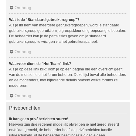
Omhoog
Wat is de "Standaard gebruikersgroep"?
Als je lid bent van meerdere gebruikersgroepen, word je standaard
gebruikersgroep gebruikt om je groepskleur en groepsrang te bepalen.
De beheerder kan je de permissies geven om je standaard
gebruikersgroep te wijzigen via het gebruikerspaneel.
Omhoog
Waarvoor dient de "Het Team"-link?
Als je op deze link klikt, kom je op een pagina die een overzicht geeft
van de mensen die het forum beheren. Deze lijst bevat alle beheerders
en de moderators, met bijhorende details omtrent welke forums ze
modereren.
Omhoog
Privéberichten
Ik kan geen privéberichten sturen!
Hiervoor zijn drie redenen mogelijk: ofwel ben je niet geregistreerd
en/of aangemeld, de beheerder heeft de privéberichten functie
uitgeschakeld, of de beheerder heeft ingesteld dat je geen