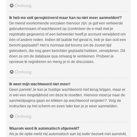
Omhoog
Ik heb me ooit geregistreerd maar kan nu niet meer aanmelden!?
De meest voorkomende oorzaken hiervoor zijn: je gaf een verkeerde
gebruikersnaam of wachtwoord op (controleer de e-mail met je
registratie gegevens) of een beheerder heeft je account verwijderd om
één of andere reden. Indien dit laatste het geval is, heb je dan ooit een
bericht geplaatst? Het is normaal dat forums om de zoveel tijd
gebruikers, die nog geen berichten geplaatst hebben, verwijderen. Dit
doen ze om de database qua omvang te verkleinen. Probeer je
opnieuw te registreren en meng je in de discussies.
Omhoog
Ik weet mijn wachtwoord niet meer!
Geen paniek! Je kan je huidige wachtwoord niet terug krijgen, maar er
is wel een mogelijkheid om deze te resetten. Hiervoor moet je naar de
aanmeldpagina gaan en klikken op
wachtwoord vergeten?
. Volg de
instructies op het scherm en even later kan je je weer aanmelden.
Omhoog
Waarom word ik automatisch afgemeld?
Als je de optie
meld mij automatisch aan bij ieder bezoek
niet aanvinkt,