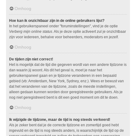
Omhoog
Hoe kan ik onzichtbaar zijn in de online gebruikers lijst?
In het gebruikerspaneel onder "foruminstellingen", vind je de optie
Verberg mijn online status
. Als je deze optie activeert zul je onzichtbaar
zijn voor iedereen, behalve voor beheerders, moderators en jezelf.
Omhoog
De tijden zijn niet correct!
Het is mogelijk dat de tijd die gegeven wordt van een andere tijdzone is
dan waarin jij woont. Als dit het geval is, moet je naar het
gebruikerspaneel gaan en je tijdzone veranderen in een bepaald
gebied (vb: Amsterdam, New York, Sydney, enz.). Wees er bewust van
dat het veranderen van de tijdzone, zoals de meeste instellingen,
alleen gedaan kunnen worden door geregistreerde gebruikers. Als je
nog niet geregistreerd bent is dit een goed moment om dit te doen.
Omhoog
Ik wijzigde de tijdzone, maar de tijd is nog steeds verkeerd!
Als je zeker bent dat je de correcte tijdzone en zomertijd goed hebt
ingevuld en de tijd is nog steeds anders, is waarschijnlijk de tijd op de
server verkeerd ingesteld en zullen de beheerders een aanpassing