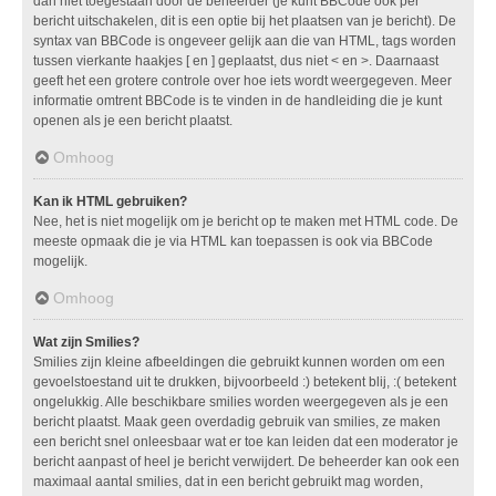
dan niet toegestaan door de beheerder (je kunt BBCode ook per
bericht uitschakelen, dit is een optie bij het plaatsen van je bericht). De
syntax van BBCode is ongeveer gelijk aan die van HTML, tags worden
tussen vierkante haakjes [ en ] geplaatst, dus niet < en >. Daarnaast
geeft het een grotere controle over hoe iets wordt weergegeven. Meer
informatie omtrent BBCode is te vinden in de handleiding die je kunt
openen als je een bericht plaatst.
Omhoog
Kan ik HTML gebruiken?
Nee, het is niet mogelijk om je bericht op te maken met HTML code. De
meeste opmaak die je via HTML kan toepassen is ook via BBCode
mogelijk.
Omhoog
Wat zijn Smilies?
Smilies zijn kleine afbeeldingen die gebruikt kunnen worden om een
gevoelstoestand uit te drukken, bijvoorbeeld :) betekent blij, :( betekent
ongelukkig. Alle beschikbare smilies worden weergegeven als je een
bericht plaatst. Maak geen overdadig gebruik van smilies, ze maken
een bericht snel onleesbaar wat er toe kan leiden dat een moderator je
bericht aanpast of heel je bericht verwijdert. De beheerder kan ook een
maximaal aantal smilies, dat in een bericht gebruikt mag worden,