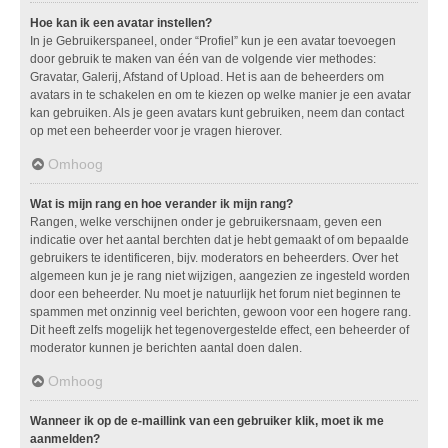
Hoe kan ik een avatar instellen?
In je Gebruikerspaneel, onder “Profiel” kun je een avatar toevoegen
door gebruik te maken van één van de volgende vier methodes:
Gravatar, Galerij, Afstand of Upload. Het is aan de beheerders om
avatars in te schakelen en om te kiezen op welke manier je een avatar
kan gebruiken. Als je geen avatars kunt gebruiken, neem dan contact
op met een beheerder voor je vragen hierover.
Omhoog
Wat is mijn rang en hoe verander ik mijn rang?
Rangen, welke verschijnen onder je gebruikersnaam, geven een
indicatie over het aantal berchten dat je hebt gemaakt of om bepaalde
gebruikers te identificeren, bijv. moderators en beheerders. Over het
algemeen kun je je rang niet wijzigen, aangezien ze ingesteld worden
door een beheerder. Nu moet je natuurlijk het forum niet beginnen te
spammen met onzinnig veel berichten, gewoon voor een hogere rang.
Dit heeft zelfs mogelijk het tegenovergestelde effect, een beheerder of
moderator kunnen je berichten aantal doen dalen.
Omhoog
Wanneer ik op de e-maillink van een gebruiker klik, moet ik me
aanmelden?