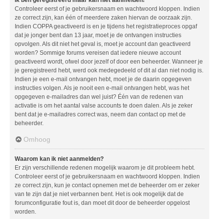
Controleer eerst of je gebruikersnaam en wachtwoord kloppen. Indien
ze correct zijn, kan één of meerdere zaken hiervan de oorzaak zijn.
Indien COPPA geactiveerd is en je tijdens het registratieproces opgaf
dat je jonger bent dan 13 jaar, moet je de ontvangen instructies
opvolgen. Als dit niet het geval is, moet je account dan geactiveerd
worden? Sommige forums vereisen dat iedere nieuwe account
geactiveerd wordt, ofwel door jezelf of door een beheerder. Wanneer je
je geregistreerd hebt, werd ook medegedeeld of dit al dan niet nodig is.
Indien je een e-mail ontvangen hebt, moet je de daarin opgegeven
instructies volgen. Als je nooit een e-mail ontvangen hebt, was het
opgegeven e-mailadres dan wel juist? Één van de redenen van
activatie is om het aantal valse accounts te doen dalen. Als je zeker
bent dat je e-mailadres correct was, neem dan contact op met de
beheerder.
Omhoog
Waarom kan ik niet aanmelden?
Er zijn verschillende redenen mogelijk waarom je dit probleem hebt.
Controleer eerst of je gebruikersnaam en wachtwoord kloppen. Indien
ze correct zijn, kun je contact opnemen met de beheerder om er zeker
van te zijn dat je niet verbannen bent. Het is ook mogelijk dat de
forumconfiguratie fout is, dan moet dit door de beheerder opgelost
worden.