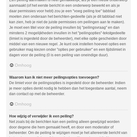
aanmaakt (of het eerste bericht in een onderwerp bewerkt en als je
daar permissies voor hebt) zou je een "voeg peiling toe" tabblad
moeten zien onderaan het berichten-gedeelte (als je dit tabblad niet
kan zien, heb je niet de juiste permissies om peilingen aan te maken).
Je moet een titel voor de peiling invullen bij "peilingsvraag" en dan
minstens 2 mogelijkheden invullen in het "peilingopties"-tekstgedeelte
(limiet is ingesteld door de beheerder), met elke optie gescheiden door
middel van een nieuwe regel. Je kunt ook instellen hoeveel opties een
gebruiker mag kiezen onder "opties per gebruiker" en een tijdslimiet in
dagen voor de peiling (0 is een peiling van oneindige duur).
Omhoog
Waarom kan ik niet meer peilingsopties toevoegen?
De limiet voor de peilingsopties is ingesteld door de beheerder. Indien
je meer opties denkt nodig te hebben dan het toegestane aantal, neem
dan contact op met de beheerder.
Omhoog
Hoe wijzig of verwijder ik een peiling?
Net zoals bij de berichten kan een peiling alleen gewijzigd worden
door degene die hem gemaakt heeft, en door een moderator of
beheerder. Om de peiling te wijzigen moet je het allereerste bericht van