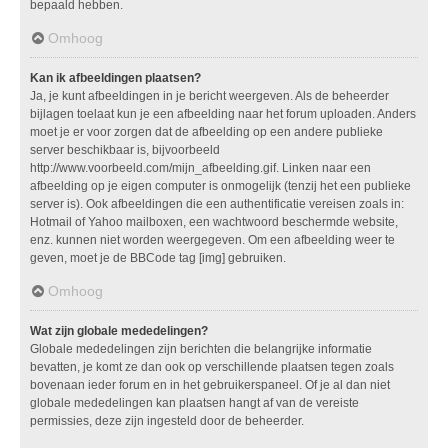
bepaald hebben.
Omhoog
Kan ik afbeeldingen plaatsen?
Ja, je kunt afbeeldingen in je bericht weergeven. Als de beheerder
bijlagen toelaat kun je een afbeelding naar het forum uploaden. Anders
moet je er voor zorgen dat de afbeelding op een andere publieke
server beschikbaar is, bijvoorbeeld
http://www.voorbeeld.com/mijn_afbeelding.gif. Linken naar een
afbeelding op je eigen computer is onmogelijk (tenzij het een publieke
server is). Ook afbeeldingen die een authentificatie vereisen zoals in:
Hotmail of Yahoo mailboxen, een wachtwoord beschermde website,
enz. kunnen niet worden weergegeven. Om een afbeelding weer te
geven, moet je de BBCode tag [img] gebruiken.
Omhoog
Wat zijn globale mededelingen?
Globale mededelingen zijn berichten die belangrijke informatie
bevatten, je komt ze dan ook op verschillende plaatsen tegen zoals
bovenaan ieder forum en in het gebruikerspaneel. Of je al dan niet
globale mededelingen kan plaatsen hangt af van de vereiste
permissies, deze zijn ingesteld door de beheerder.