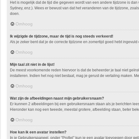
Het is mogelijk dat de tijd die gegeven wordt van een andere tijdzone is dan
Sydney, enz.). Wees er bewust van dat het veranderen van de tijdzone, zoals
doen.
Omhoog
Ik wijzigde de tijdzone, maar de tijd is nog steeds verkeerd!
Als je zeker bent dat je de correcte tijdzone en zomertijd goed hebt ingevuld
Omhoog
Mijn taal zit niet in de lijst!
De meest voorkomende reden hiervoor is dat de beheerder je taal niet geïnstall
installeren. Indien het nog niet bestaat, mag je gerust de vertaling maken.
Omhoog
Wat zijn de afbeeldingen naast mijn gebruikersnaam?
Er kunnen 2 afbeeldingen bij een gebruikersnaam staan als je berichten leest. 
Hieronder kan nog een tweede, meestal grotere, afbeelding staan, beter beke
Omhoog
Hoe kan ik een avatar instellen?
In je Gebruikerspaneel, onder “Profiel” kun je een avatar toevoegen door ge