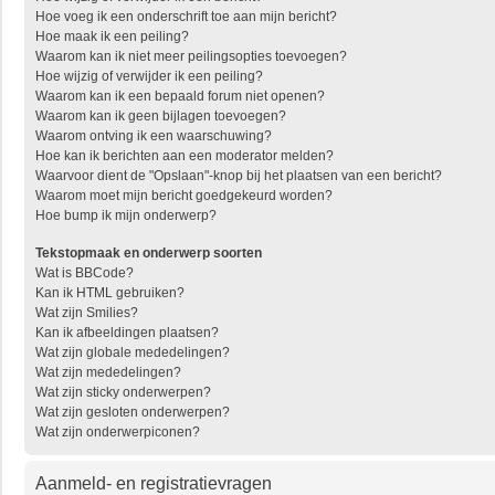
Hoe voeg ik een onderschrift toe aan mijn bericht?
Hoe maak ik een peiling?
Waarom kan ik niet meer peilingsopties toevoegen?
Hoe wijzig of verwijder ik een peiling?
Waarom kan ik een bepaald forum niet openen?
Waarom kan ik geen bijlagen toevoegen?
Waarom ontving ik een waarschuwing?
Hoe kan ik berichten aan een moderator melden?
Waarvoor dient de "Opslaan"-knop bij het plaatsen van een bericht?
Waarom moet mijn bericht goedgekeurd worden?
Hoe bump ik mijn onderwerp?
Tekstopmaak en onderwerp soorten
Wat is BBCode?
Kan ik HTML gebruiken?
Wat zijn Smilies?
Kan ik afbeeldingen plaatsen?
Wat zijn globale mededelingen?
Wat zijn mededelingen?
Wat zijn sticky onderwerpen?
Wat zijn gesloten onderwerpen?
Wat zijn onderwerpiconen?
Aanmeld- en registratievragen