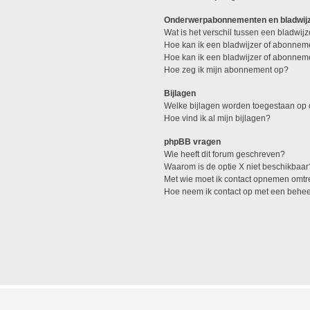
Onderwerpabonnementen en bladwij
Wat is het verschil tussen een bladwi
Hoe kan ik een bladwijzer of abonneme
Hoe kan ik een bladwijzer of abonneme
Hoe zeg ik mijn abonnement op?
Bijlagen
Welke bijlagen worden toegestaan op 
Hoe vind ik al mijn bijlagen?
phpBB vragen
Wie heeft dit forum geschreven?
Waarom is de optie X niet beschikbaar
Met wie moet ik contact opnemen omtren
Hoe neem ik contact op met een behe