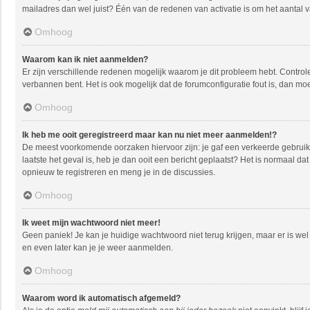
mailadres dan wel juist? Één van de redenen van activatie is om het aantal 
Omhoog
Waarom kan ik niet aanmelden?
Er zijn verschillende redenen mogelijk waarom je dit probleem hebt. Controle
verbannen bent. Het is ook mogelijk dat de forumconfiguratie fout is, dan mo
Omhoog
Ik heb me ooit geregistreerd maar kan nu niet meer aanmelden!?
De meest voorkomende oorzaken hiervoor zijn: je gaf een verkeerde gebruike
laatste het geval is, heb je dan ooit een bericht geplaatst? Het is normaal 
opnieuw te registreren en meng je in de discussies.
Omhoog
Ik weet mijn wachtwoord niet meer!
Geen paniek! Je kan je huidige wachtwoord niet terug krijgen, maar er is w
en even later kan je je weer aanmelden.
Omhoog
Waarom word ik automatisch afgemeld?