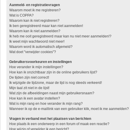
Aanmeld- en registratievragen
Waarom moet ik me registreren?
Wat is COPPA?
Waarom kan ik niet registreren?
Ik ben geregistreerd maar kan niet aanmelden!
Waarom kan ik niet aanmelden?
Ik heb me ooit geregistreerd maar kan nu niet meer aanmelden!?
Ik weet mijn wachtwoord niet meer!
Waarom word ik automatisch afgemeld?
Wat doet "verwijder cookies"?
Gebruikersvoorkeuren en instellingen
Hoe verander ik mijn instellingen?
Hoe kan ik onzichtbaar zijn in de online gebruikers lijst?
De tijden zijn niet correct!
Ik wijzigde de tijdzone, maar de tijd is nog steeds verkeerd!
Mijn taal zit niet in de lijst!
Wat zijn de afbeeldingen naast mijn gebruikersnaam?
Hoe kan ik een avatar instellen?
Wat is mijn rang en hoe verander ik mijn rang?
Wanneer ik op de e-maillink van een gebruiker klik, moet ik me aanmelden?
Vragen in verband met het plaatsen van berichten
Hoe plaats ik een onderwerp in een forum of maak een reactie?
Hoe wijzig of verwijder ik een bericht?