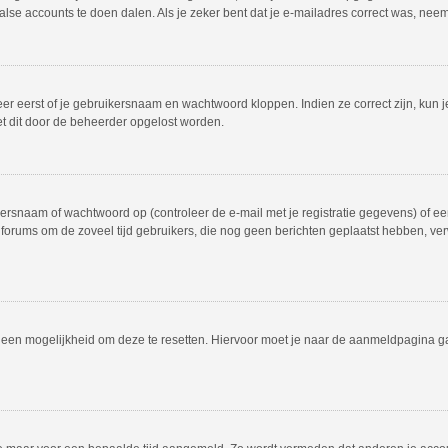
valse accounts te doen dalen. Als je zeker bent dat je e-mailadres correct was, ne
er eerst of je gebruikersnaam en wachtwoord kloppen. Indien ze correct zijn, kun j
et dit door de beheerder opgelost worden.
rsnaam of wachtwoord op (controleer de e-mail met je registratie gegevens) of een
dat forums om de zoveel tijd gebruikers, die nog geen berichten geplaatst hebben, 
el een mogelijkheid om deze te resetten. Hiervoor moet je naar de aanmeldpagina 