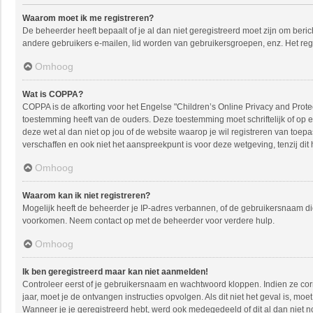
Waarom moet ik me registreren?
De beheerder heeft bepaalt of je al dan niet geregistreerd moet zijn om beric
andere gebruikers e-mailen, lid worden van gebruikersgroepen, enz. Het reg
Omhoog
Wat is COPPA?
COPPA is de afkorting voor het Engelse "Children’s Online Privacy and Protec
toestemming heeft van de ouders. Deze toestemming moet schriftelijk of op e
deze wet al dan niet op jou of de website waarop je wil registreren van toe
verschaffen en ook niet het aanspreekpunt is voor deze wetgeving, tenzij dit
Omhoog
Waarom kan ik niet registreren?
Mogelijk heeft de beheerder je IP-adres verbannen, of de gebruikersnaam die
voorkomen. Neem contact op met de beheerder voor verdere hulp.
Omhoog
Ik ben geregistreerd maar kan niet aanmelden!
Controleer eerst of je gebruikersnaam en wachtwoord kloppen. Indien ze corre
jaar, moet je de ontvangen instructies opvolgen. Als dit niet het geval is, 
Wanneer je je geregistreerd hebt, werd ook medegedeeld of dit al dan niet n