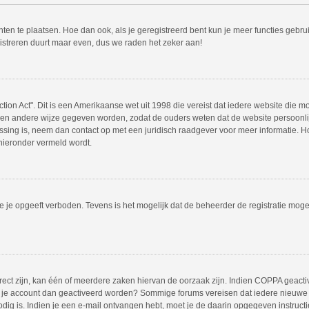
hten te plaatsen. Hoe dan ook, als je geregistreerd bent kun je meer functies gebr
istreren duurt maar even, dus we raden het zeker aan!
tion Act". Dit is een Amerikaanse wet uit 1998 die vereist dat iedere website die 
en andere wijze gegeven worden, zodat de ouders weten dat de website persoonlijk
passing is, neem dan contact op met een juridisch raadgever voor meer informatie.
 hieronder vermeld wordt.
 je opgeeft verboden. Tevens is het mogelijk dat de beheerder de registratie mogel
ct zijn, kan één of meerdere zaken hiervan de oorzaak zijn. Indien COPPA geactivee
moet je account dan geactiveerd worden? Sommige forums vereisen dat iedere nieuwe 
odig is. Indien je een e-mail ontvangen hebt, moet je de daarin opgegeven instruct