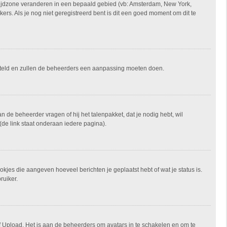
je tijdzone veranderen in een bepaald gebied (vb: Amsterdam, New York,
rs. Als je nog niet geregistreerd bent is dit een goed moment om dit te
ngesteld en zullen de beheerders een aanpassing moeten doen.
an de beheerder vragen of hij het talenpakket, dat je nodig hebt, wil
(de link staat onderaan iedere pagina).
okjes die aangeven hoeveel berichten je geplaatst hebt of wat je status is.
ruiker.
of Upload. Het is aan de beheerders om avatars in te schakelen en om te