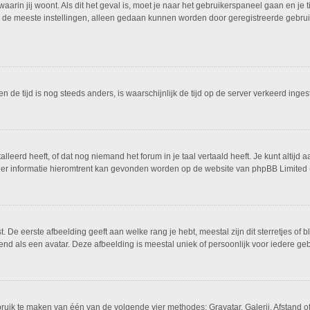
 waarin jij woont. Als dit het geval is, moet je naar het gebruikerspaneel gaan en 
 de meeste instellingen, alleen gedaan kunnen worden door geregistreerde gebruike
 en de tijd is nog steeds anders, is waarschijnlijk de tijd op de server verkeerd i
eerd heeft, of dat nog niemand het forum in je taal vertaald heeft. Je kunt altijd a
 Meer informatie hieromtrent kan gevonden worden op de website van phpBB Limited 
De eerste afbeelding geeft aan welke rang je hebt, meestal zijn dit sterretjes of bl
nd als een avatar. Deze afbeelding is meestal uniek of persoonlijk voor iedere geb
bruik te maken van één van de volgende vier methodes: Gravatar, Galerij, Afstand 