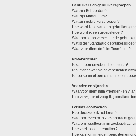
Gebruikers en gebruikersgroepen
Wat zijn Beheerders?
Wat zijn Moderators?
Wat zijn gebruikersgroepen?
Hoe word ik lid van een gebruikersgro
Hoe word ik een groepsleider?
Waarom staan verschillende gebruiker
Wat is de "Standaard gebruikersgroep
Waarvoor dient de "Het Team"-link?
Privéberichten
Ik kan geen privéberichten sturen!
Ik blijf ongewenste privéberichten ont
Ik heb spam of een e-mail met ongepa
Vrienden en vijanden
Waarvoor dient mijn vrienden- en vijan
Hoe verwijder of voeg ik gebruikers toe
Forums doorzoeken
Hoe doorzoek ik het forum?
Waarom levert mijn zoekopdracht geen
Waarom resulteert mijn zoekopdracht 
Hoe zoek ik een gebruiker?
Hoe kan ik mijn eigen berichten en o