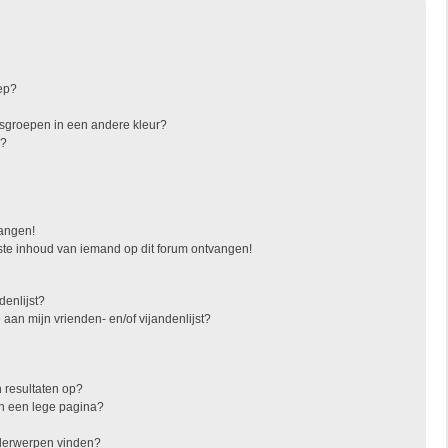
ep?
sgroepen in een andere kleur?
"?
vangen!
ste inhoud van iemand op dit forum ontvangen!
denlijst?
 aan mijn vrienden- en/of vijandenlijst?
 resultaten op?
in een lege pagina?
nderwerpen vinden?