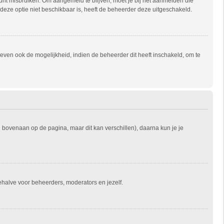
unt misbruiken. Om aangemeld te blijven, moet je bij het aanmelden die
s deze optie niet beschikbaar is, heeft de beheerder deze uitgeschakeld.
ven ook de mogelijkheid, indien de beheerder dit heeft inschakeld, om te
l bovenaan op de pagina, maar dit kan verschillen), daarna kun je je
 behalve voor beheerders, moderators en jezelf.