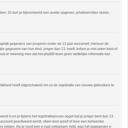
uiken. Zo kun je bijvoorbeeld een avatar opgeven, privéberichten sturen,
mogelijk gegevens van jongeren onder de 13 jaar verzamelt, hiervoor de
e gegevens van hun kind, jonger dan 13, heeft. Indien je niet zeker bent of
 Houd er rekening mee dat het phpBB-team geen wettelijke informatie kan
ijkheid heeft uitgeschakeld om zo de registratie van nieuwe gebruikers te
rd is en je tijdens het registratieproces opgaf dat je jonger bent dan 13
account geactiveerd wordt, ofwel door jezelf of door een beheerder.
ies volgen. Als je nooit een e-mail ontvangen hebt, was het opgegeven e-