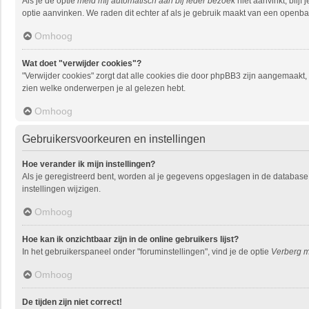
Als je de optie
meld mij automatisch aan bij ieder bezoek
niet aanvinkt, blij
optie aanvinken. We raden dit echter af als je gebruik maakt van een openbare
Omhoog
Wat doet "verwijder cookies"?
"Verwijder cookies" zorgt dat alle cookies die door phpBB3 zijn aangemaakt
zien welke onderwerpen je al gelezen hebt.
Omhoog
Gebruikersvoorkeuren en instellingen
Hoe verander ik mijn instellingen?
Als je geregistreerd bent, worden al je gegevens opgeslagen in de database
instellingen wijzigen.
Omhoog
Hoe kan ik onzichtbaar zijn in de online gebruikers lijst?
In het gebruikerspaneel onder "foruminstellingen", vind je de optie
Verberg mi
Omhoog
De tijden zijn niet correct!