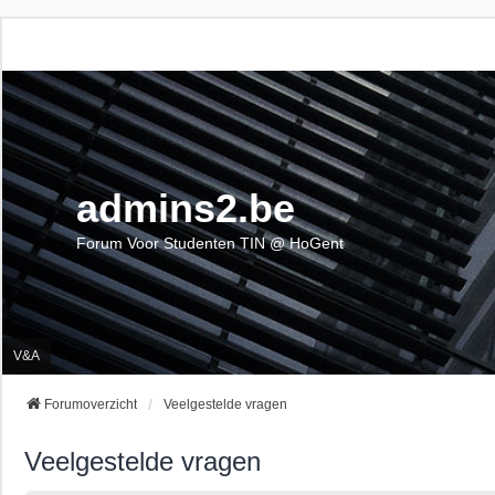
admins2.be
Forum Voor Studenten TIN @ HoGent
V&A
Forumoverzicht
Veelgestelde vragen
Veelgestelde vragen