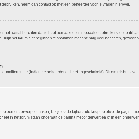
nt gebruiken, neem dan contact op met een beheerder voor je vragen hierover.
 het aantal berchten dat je hebt gemaakt of om bepaalde gebruikers te identificer
urlijk het forum niet beginnen te spammen met onzinnig veel berichten, gewoon voo
n?
e-mailformulier (indien de beheerder dit heeft ingeschakeld). Dit om misbruik v
 op een onderwerp te maken, klik je op de bijhorende knop op ofwel de pagina met
 hebt in het forum staan onderaan de pagina met onderwerpen of in een onderwerp