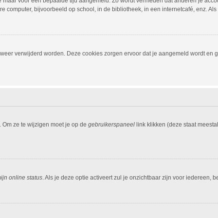
f je maar voor een bepaalde tijd aangemeld. Zo wordt vermeden dat anderen je acco
 computer, bijvoorbeeld op school, in de bibliotheek, in een internetcafé, enz. Al
, weer verwijderd worden. Deze cookies zorgen ervoor dat je aangemeld wordt en ge
. Om ze te wijzigen moet je op de
gebruikerspaneel
link klikken (deze staat meesta
jn online status
. Als je deze optie activeert zul je onzichtbaar zijn voor iedereen,