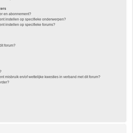
zers
jzer en abonnement?
nt instellen op specifieke onderwerpen?
nt instellen op specifieke forums?
dit forum?
?
t misbruik en/of wettelijke kwesties in verband met dit forum?
erder?