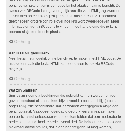
dan niet toegestaan door de beheerder (je kunt BBCode ook per
bericht uitschakelen, dit is een optie bij het plaatsen van je bericht). De
syntax van BBCode is ongeveer gelijk aan die van HTML, tags worden
tussen vierkante haakjes [ en ] geplaatst, dus niet < en >. Daarnaast
geeft het een grotere controle over hoe iets wordt weergegeven. Meer
informatie omtrent BBCode is te vinden in de handleiding die je kunt
openen als je een bericht plaatst.
Omhoog
Kan ik HTML gebruiken?
Nee, het is niet mogelijk om je bericht op te maken met HTML code. De
meeste opmaak die je via HTML kan toepassen is ook via BBCode
mogelijk.
Omhoog
Wat zijn Smilies?
Smilies zijn kleine afbeeldingen die gebruikt kunnen worden om een
gevoelstoestand uit te drukken, bijvoorbeeld :) betekent blij, :( betekent
ongelukkig. Alle beschikbare smilies worden weergegeven als je een
bericht plaatst. Maak geen overdadig gebruik van smilies, ze maken
een bericht snel onleesbaar wat er toe kan leiden dat een moderator je
bericht aanpast of heel je bericht verwijdert. De beheerder kan ook een
maximaal aantal smilies, dat in een bericht gebruikt mag worden,