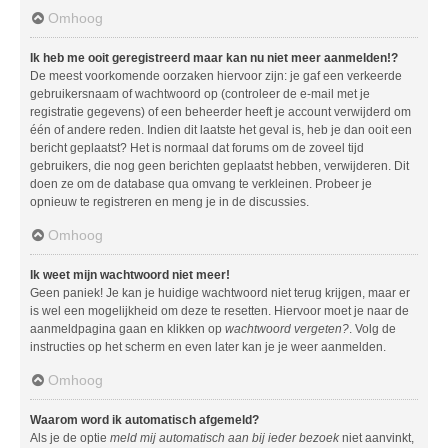
Omhoog
Ik heb me ooit geregistreerd maar kan nu niet meer aanmelden!?
De meest voorkomende oorzaken hiervoor zijn: je gaf een verkeerde
gebruikersnaam of wachtwoord op (controleer de e-mail met je
registratie gegevens) of een beheerder heeft je account verwijderd om
één of andere reden. Indien dit laatste het geval is, heb je dan ooit een
bericht geplaatst? Het is normaal dat forums om de zoveel tijd
gebruikers, die nog geen berichten geplaatst hebben, verwijderen. Dit
doen ze om de database qua omvang te verkleinen. Probeer je
opnieuw te registreren en meng je in de discussies.
Omhoog
Ik weet mijn wachtwoord niet meer!
Geen paniek! Je kan je huidige wachtwoord niet terug krijgen, maar er
is wel een mogelijkheid om deze te resetten. Hiervoor moet je naar de
aanmeldpagina gaan en klikken op
wachtwoord vergeten?
. Volg de
instructies op het scherm en even later kan je je weer aanmelden.
Omhoog
Waarom word ik automatisch afgemeld?
Als je de optie
meld mij automatisch aan bij ieder bezoek
niet aanvinkt,