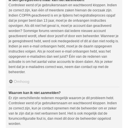
Controleer eerst of je gebruikersnaam en wachtwoord kloppen. Indien
ze correct zijn, kan één of meerdere zaken hiervan de oorzaak zijn.
Indien COPPA geactiveerd is en je tijdens het registratieproces opgaf
dat je jonger bent dan 13 jaar, moet je de ontvangen instructies
opvolgen. Als dit niet het geval is, moet je account dan geactiveerd
worden? Sommige forums vereisen dat iedere nieuwe account
geactiveerd wordt, ofwel door jezelf of door een beheerder. Wanneer je
je geregistreerd hebt, werd ook medegedeeld of dit al dan niet nodig is.
Indien je een e-mail ontvangen hebt, moet je de daarin opgegeven
instructies volgen. Als je nooit een e-mail ontvangen hebt, was het
opgegeven e-mailadres dan wel juist? Één van de redenen van
activatie is om het aantal valse accounts te doen dalen. Als je zeker
bent dat je e-mailadres correct was, neem dan contact op met de
beheerder.
Omhoog
Waarom kan ik niet aanmelden?
Er zijn verschillende redenen mogelijk waarom je dit probleem hebt.
Controleer eerst of je gebruikersnaam en wachtwoord kloppen. Indien
ze correct zijn, kun je contact opnemen met de beheerder om er zeker
van te zijn dat je niet verbannen bent. Het is ook mogelijk dat de
forumconfiguratie fout is, dan moet dit door de beheerder opgelost
worden.