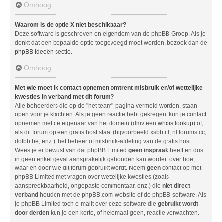
Omhoog
Waarom is de optie X niet beschikbaar?
Deze software is geschreven en eigendom van de phpBB-Groep. Als je
denkt dat een bepaalde optie toegevoegd moet worden, bezoek dan de
phpBB Ideeën sectie
.
Omhoog
Met wie moet ik contact opnemen omtrent misbruik en/of wettelijke
kwesties in verband met dit forum?
Alle beheerders die op de "het team"-pagina vermeld worden, staan
open voor je klachten. Als je geen reactie hebt gekregen, kun je contact
opnemen met de eigenaar van het domein (dmv een
whois lookup
) of,
als dit forum op een gratis host staat (bijvoorbeeld xsbb.nl, nl.forums.cc,
dotbb.be, enz.), het beheer of misbruik-afdeling van de gratis host.
Wees je er bewust van dat phpBB Limited
geen inspraak
heeft en dus
in geen enkel geval aansprakelijk gehouden kan worden over hoe,
waar en door wie dit forum gebruikt wordt. Neem
geen
contact op met
phpBB Limited met vragen over wettelijke kwesties (zoals
aanspreekbaarheid, ongepaste commentaar, enz.) die
niet direct
verband
houden met de phpBB.com-website of de phpBB-software. Als
je phpBB Limited toch e-mailt over deze software die
gebruikt wordt
door derden
kun je een korte, of helemaal geen, reactie verwachten.