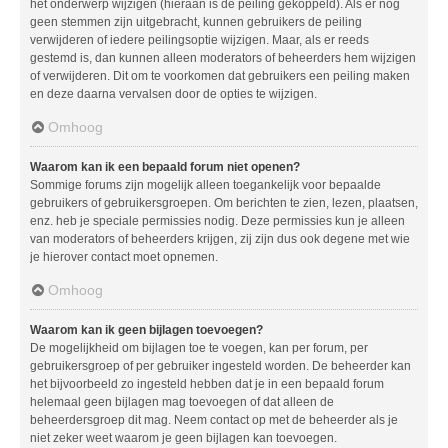
het onderwerp wijzigen (hieraan is de peiling gekoppeld). Als er nog
geen stemmen zijn uitgebracht, kunnen gebruikers de peiling
verwijderen of iedere peilingsoptie wijzigen. Maar, als er reeds
gestemd is, dan kunnen alleen moderators of beheerders hem wijzigen
of verwijderen. Dit om te voorkomen dat gebruikers een peiling maken
en deze daarna vervalsen door de opties te wijzigen.
Omhoog
Waarom kan ik een bepaald forum niet openen?
Sommige forums zijn mogelijk alleen toegankelijk voor bepaalde
gebruikers of gebruikersgroepen. Om berichten te zien, lezen, plaatsen,
enz. heb je speciale permissies nodig. Deze permissies kun je alleen
van moderators of beheerders krijgen, zij zijn dus ook degene met wie
je hierover contact moet opnemen.
Omhoog
Waarom kan ik geen bijlagen toevoegen?
De mogelijkheid om bijlagen toe te voegen, kan per forum, per
gebruikersgroep of per gebruiker ingesteld worden. De beheerder kan
het bijvoorbeeld zo ingesteld hebben dat je in een bepaald forum
helemaal geen bijlagen mag toevoegen of dat alleen de
beheerdersgroep dit mag. Neem contact op met de beheerder als je
niet zeker weet waarom je geen bijlagen kan toevoegen.