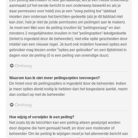
aanmaakt (of het eerste bericht in een onderwerp bewerkt en als je
daar permissies voor hebt) zou je een "voeg peiling toe" tabblad
moeten zien onderaan het berichten-gedeelte (als je dit tabblad niet
kan zien, heb je niet de juiste permissies om peilingen aan te maken).
Je moet een titel voor de peiling invullen bij "peilingsvraag" en dan
minstens 2 mogelijkheden invullen in het "peilingopties"-tekstgedeelte
(limiet is ingesteld door de beheerder), met elke optie gescheiden door
middel van een nieuwe regel. Je kunt ook instellen hoeveel opties een
gebruiker mag kiezen onder "opties per gebruiker" en een tijdslimiet in
dagen voor de peiling (0 is een peiling van oneindige duur).
Omhoog
Waarom kan ik niet meer peilingsopties toevoegen?
De limiet voor de peilingsopties is ingesteld door de beheerder. Indien
je meer opties denkt nodig te hebben dan het toegestane aantal, neem
dan contact op met de beheerder.
Omhoog
Hoe wijzig of verwijder ik een peiling?
Net zoals bij de berichten kan een peiling alleen gewijzigd worden
door degene die hem gemaakt heeft, en door een moderator of
beheerder. Om de peiling te wijzigen moet je het allereerste bericht van