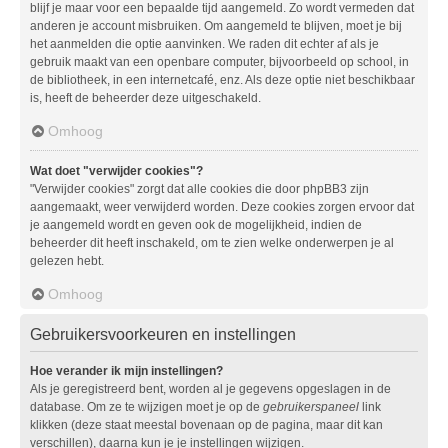
blijf je maar voor een bepaalde tijd aangemeld. Zo wordt vermeden dat
anderen je account misbruiken. Om aangemeld te blijven, moet je bij
het aanmelden die optie aanvinken. We raden dit echter af als je
gebruik maakt van een openbare computer, bijvoorbeeld op school, in
de bibliotheek, in een internetcafé, enz. Als deze optie niet beschikbaar
is, heeft de beheerder deze uitgeschakeld.
Omhoog
Wat doet "verwijder cookies"?
"Verwijder cookies" zorgt dat alle cookies die door phpBB3 zijn
aangemaakt, weer verwijderd worden. Deze cookies zorgen ervoor dat
je aangemeld wordt en geven ook de mogelijkheid, indien de
beheerder dit heeft inschakeld, om te zien welke onderwerpen je al
gelezen hebt.
Omhoog
Gebruikersvoorkeuren en instellingen
Hoe verander ik mijn instellingen?
Als je geregistreerd bent, worden al je gegevens opgeslagen in de
database. Om ze te wijzigen moet je op de
gebruikerspaneel
link
klikken (deze staat meestal bovenaan op de pagina, maar dit kan
verschillen), daarna kun je je instellingen wijzigen.