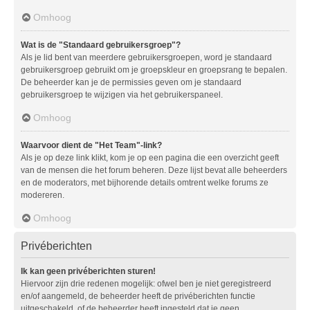
Omhoog
Wat is de "Standaard gebruikersgroep"?
Als je lid bent van meerdere gebruikersgroepen, word je standaard
gebruikersgroep gebruikt om je groepskleur en groepsrang te bepalen.
De beheerder kan je de permissies geven om je standaard
gebruikersgroep te wijzigen via het gebruikerspaneel.
Omhoog
Waarvoor dient de "Het Team"-link?
Als je op deze link klikt, kom je op een pagina die een overzicht geeft
van de mensen die het forum beheren. Deze lijst bevat alle beheerders
en de moderators, met bijhorende details omtrent welke forums ze
modereren.
Omhoog
Privéberichten
Ik kan geen privéberichten sturen!
Hiervoor zijn drie redenen mogelijk: ofwel ben je niet geregistreerd
en/of aangemeld, de beheerder heeft de privéberichten functie
uitgeschakeld, of de beheerder heeft ingesteld dat je geen