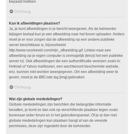
bepaald hebben.
Omhoog
Kan ik afbeeldingen plaatsen?
Ja, je kunt afbeeldingen in je bericht weergeven. Als de beheerder
bijlagen toelaat kun je een afbeelding naar het forum uploaden. Anders
moet je er voor zorgen dat de afbeelding op een andere publieke
server beschikbaar is, bijvoorbeeld
http://www.voorbeeld.com/mijn_afbeelding.gif. Linken naar een
afbeelding op je eigen computer is onmogelijk (tenzij het een publieke
server is). Ook afbeeldingen die een authentificatie vereisen zoals in:
Hotmail of Yahoo mailboxen, een wachtwoord beschermde website,
enz. kunnen niet worden weergegeven. Om een afbeelding weer te
geven, moet je de BBCode tag [img] gebruiken.
Omhoog
Wat zijn globale mededelingen?
Globale mededelingen zijn berichten die belangrijke informatie
bevatten, je komt ze dan ook op verschillende plaatsen tegen zoals
bovenaan ieder forum en in het gebruikerspaneel. Of je al dan niet
globale mededelingen kan plaatsen hangt af van de vereiste
permissies, deze zijn ingesteld door de beheerder.