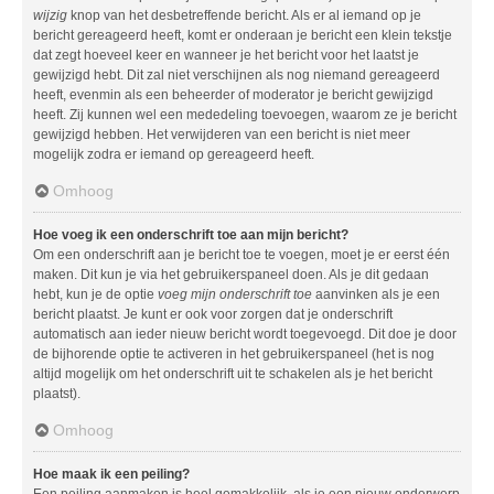
wijzig
knop van het desbetreffende bericht. Als er al iemand op je
bericht gereageerd heeft, komt er onderaan je bericht een klein tekstje
dat zegt hoeveel keer en wanneer je het bericht voor het laatst je
gewijzigd hebt. Dit zal niet verschijnen als nog niemand gereageerd
heeft, evenmin als een beheerder of moderator je bericht gewijzigd
heeft. Zij kunnen wel een mededeling toevoegen, waarom ze je bericht
gewijzigd hebben. Het verwijderen van een bericht is niet meer
mogelijk zodra er iemand op gereageerd heeft.
Omhoog
Hoe voeg ik een onderschrift toe aan mijn bericht?
Om een onderschrift aan je bericht toe te voegen, moet je er eerst één
maken. Dit kun je via het gebruikerspaneel doen. Als je dit gedaan
hebt, kun je de optie
voeg mijn onderschrift toe
aanvinken als je een
bericht plaatst. Je kunt er ook voor zorgen dat je onderschrift
automatisch aan ieder nieuw bericht wordt toegevoegd. Dit doe je door
de bijhorende optie te activeren in het gebruikerspaneel (het is nog
altijd mogelijk om het onderschrift uit te schakelen als je het bericht
plaatst).
Omhoog
Hoe maak ik een peiling?
Een peiling aanmaken is heel gemakkelijk, als je een nieuw onderwerp