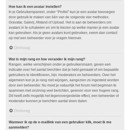
Hoe kan ik een avatar instellen?
In je Gebruikerspaneel, onder “Profiel” kun je een avatar toevoegen
door gebruik te maken van één van de volgende vier methodes:
Gravatar, Galerij, Afstand of Upload. Het is aan de beheerders om
avatars in te schakelen en om te kiezen op welke manier je een avatar
kan gebruiken. Als je geen avatars kunt gebruiken, neem dan contact
op met een beheerder voor je vragen hierover.
Omhoog
Wat is mijn rang en hoe verander ik mijn rang?
Rangen, welke verschijnen onder je gebruikersnaam, geven een
indicatie over het aantal berchten dat je hebt gemaakt of om bepaalde
gebruikers te identificeren, bijv. moderators en beheerders. Over het
algemeen kun je je rang niet wijzigen, aangezien ze ingesteld worden
door een beheerder. Nu moet je natuurlijk het forum niet beginnen te
spammen met onzinnig veel berichten, gewoon voor een hogere rang.
Dit heeft zelfs mogelijk het tegenovergestelde effect, een beheerder of
moderator kunnen je berichten aantal doen dalen.
Omhoog
Wanneer ik op de e-maillink van een gebruiker klik, moet ik me
aanmelden?