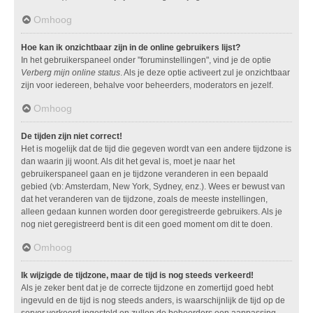
Omhoog
Hoe kan ik onzichtbaar zijn in de online gebruikers lijst?
In het gebruikerspaneel onder "foruminstellingen", vind je de optie
Verberg mijn online status
. Als je deze optie activeert zul je onzichtbaar
zijn voor iedereen, behalve voor beheerders, moderators en jezelf.
Omhoog
De tijden zijn niet correct!
Het is mogelijk dat de tijd die gegeven wordt van een andere tijdzone is
dan waarin jij woont. Als dit het geval is, moet je naar het
gebruikerspaneel gaan en je tijdzone veranderen in een bepaald
gebied (vb: Amsterdam, New York, Sydney, enz.). Wees er bewust van
dat het veranderen van de tijdzone, zoals de meeste instellingen,
alleen gedaan kunnen worden door geregistreerde gebruikers. Als je
nog niet geregistreerd bent is dit een goed moment om dit te doen.
Omhoog
Ik wijzigde de tijdzone, maar de tijd is nog steeds verkeerd!
Als je zeker bent dat je de correcte tijdzone en zomertijd goed hebt
ingevuld en de tijd is nog steeds anders, is waarschijnlijk de tijd op de
server verkeerd ingesteld en zullen de beheerders een aanpassing