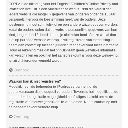
COPPA is de afkorting voor het Engelse "Children’s Online Privacy and
Protection Act". Dit is een Amerikaanse wet uit 1998 die vereist dat
iedere website die mogelijk gegevens van jongeren onder de 13 jaar
verzamelt, hiervoor de toestemming heeft van de ouders. Deze
toestemming moet schriftelijk of op een andere wijze gegeven worden,
zodat de ouders weten dat de website persoonlijke gegevens van hun
kind, jonger dan 13, heeft. Indien je niet zeker bent of deze wet al dan
niet op jou of de website waarop je wil registreren van toepassing is,
neem dan contact op met een juridisch raadgever voor meer informatie.
Houd er rekening mee dat het phpBB-team geen wettelijke informatie
kan verschaffen en ook niet het aanspreekpunt is voor deze wetgeving,
tenzij dit hieronder vermeld wordt.
Omhoog
Waarom kan ik niet registreren?
Mogelijk heeft de beheerder je IP-adres verbannen, of de
gebruikersnaam die je opgeeft verboden. Tevens is het mogelijk dat de
beheerder de registratie mogelijkheid heeft uitgeschakeld om zo de
registratie van nieuwe gebruikers te voorkomen. Neem contact op met
de beheerder voor verdere hulp.
Omhoog
Ik ben geregistreerd maar kan niet aanmelden!