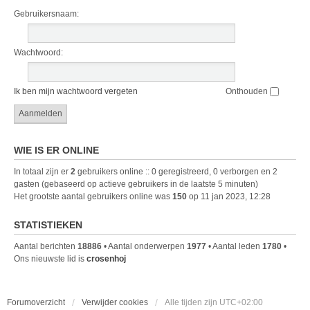
Gebruikersnaam:
Wachtwoord:
Ik ben mijn wachtwoord vergeten
Onthouden
WIE IS ER ONLINE
In totaal zijn er
2
gebruikers online :: 0 geregistreerd, 0 verborgen en 2
gasten (gebaseerd op actieve gebruikers in de laatste 5 minuten)
Het grootste aantal gebruikers online was
150
op 11 jan 2023, 12:28
STATISTIEKEN
Aantal berichten
18886
• Aantal onderwerpen
1977
• Aantal leden
1780
•
Ons nieuwste lid is
crosenhoj
Forumoverzicht
Verwijder cookies
Alle tijden zijn
UTC+02:00