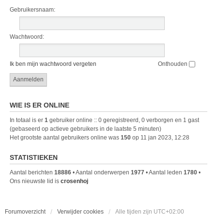
Gebruikersnaam:
Wachtwoord:
Ik ben mijn wachtwoord vergeten
Onthouden
WIE IS ER ONLINE
In totaal is er
1
gebruiker online :: 0 geregistreerd, 0 verborgen en 1 gast
(gebaseerd op actieve gebruikers in de laatste 5 minuten)
Het grootste aantal gebruikers online was
150
op 11 jan 2023, 12:28
STATISTIEKEN
Aantal berichten
18886
• Aantal onderwerpen
1977
• Aantal leden
1780
•
Ons nieuwste lid is
crosenhoj
Forumoverzicht
Verwijder cookies
Alle tijden zijn
UTC+02:00