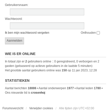
Gebruikersnaam:
Wachtwoord:
Ik ben mijn wachtwoord vergeten
Onthouden
WIE IS ER ONLINE
In totaal zijn er
2
gebruikers online :: 0 geregistreerd, 0 verborgen en 2
gasten (gebaseerd op actieve gebruikers in de laatste 5 minuten)
Het grootste aantal gebruikers online was
150
op 11 jan 2023, 12:28
STATISTIEKEN
Aantal berichten
18886
• Aantal onderwerpen
1977
• Aantal leden
1780
•
Ons nieuwste lid is
crosenhoj
Forumoverzicht
Verwijder cookies
Alle tijden zijn
UTC+02:00