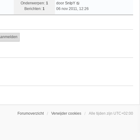
B
Onderwerpen:
1
door
SnIpY
e
Berichten:
1
06 nov 2011, 12:26
k
i
j
k
l
a
a
t
s
t
e
b
e
r
i
c
h
t
Forumoverzicht
Verwijder cookies
Alle tijden zijn
UTC+02:00