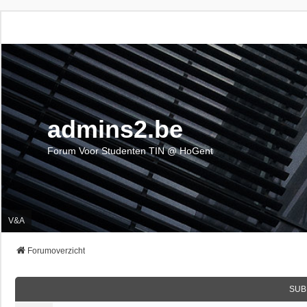
admins2.be
Forum Voor Studenten TIN @ HoGent
V&A
Forumoverzicht
SUB