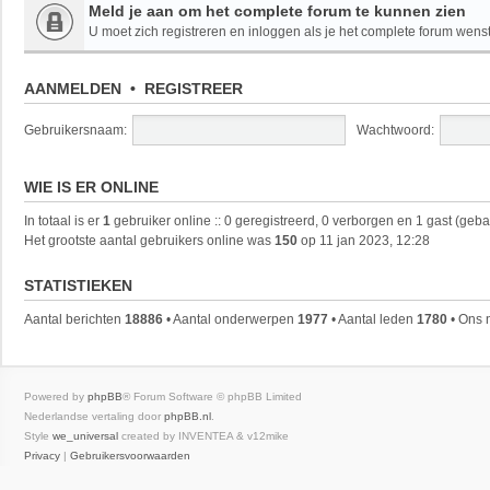
Meld je aan om het complete forum te kunnen zien
U moet zich registreren en inloggen als je het complete forum wenst 
AANMELDEN
•
REGISTREER
Gebruikersnaam:
Wachtwoord:
WIE IS ER ONLINE
In totaal is er
1
gebruiker online :: 0 geregistreerd, 0 verborgen en 1 gast (geba
Het grootste aantal gebruikers online was
150
op 11 jan 2023, 12:28
STATISTIEKEN
Aantal berichten
18886
• Aantal onderwerpen
1977
• Aantal leden
1780
• Ons n
Powered by
phpBB
® Forum Software © phpBB Limited
Nederlandse vertaling door
phpBB.nl
.
Style
we_universal
created by INVENTEA & v12mike
Privacy
|
Gebruikersvoorwaarden