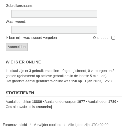
Gebruikersnaam:
Wachtwoord:
Ik ben mijn wachtwoord vergeten
Onthouden
WIE IS ER ONLINE
In totaal zijn er
3
gebruikers online :: 0 geregistreerd, 0 verborgen en 3
gasten (gebaseerd op actieve gebruikers in de laatste 5 minuten)
Het grootste aantal gebruikers online was
150
op 11 jan 2023, 12:28
STATISTIEKEN
Aantal berichten
18886
• Aantal onderwerpen
1977
• Aantal leden
1780
•
Ons nieuwste lid is
crosenhoj
Forumoverzicht
Verwijder cookies
Alle tijden zijn
UTC+02:00