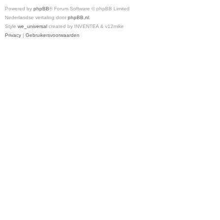
Powered by
phpBB
® Forum Software © phpBB Limited
Nederlandse vertaling door
phpBB.nl
.
Style
we_universal
created by INVENTEA & v12mike
Privacy
|
Gebruikersvoorwaarden