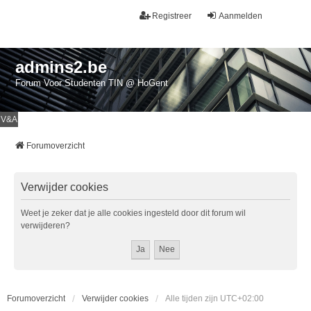
Registreer
Aanmelden
admins2.be
Forum Voor Studenten TIN @ HoGent
V&A
Forumoverzicht
Verwijder cookies
Weet je zeker dat je alle cookies ingesteld door dit forum wil
verwijderen?
Forumoverzicht
Verwijder cookies
Alle tijden zijn
UTC+02:00