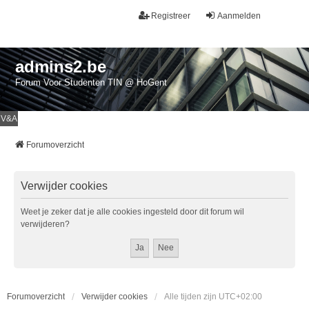
Registreer
Aanmelden
admins2.be
Forum Voor Studenten TIN @ HoGent
V&A
Forumoverzicht
Verwijder cookies
Weet je zeker dat je alle cookies ingesteld door dit forum wil
verwijderen?
Forumoverzicht
Verwijder cookies
Alle tijden zijn
UTC+02:00