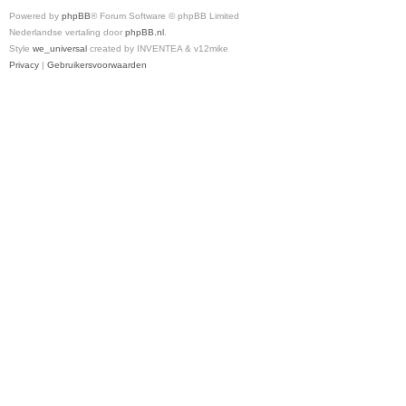
Powered by
phpBB
® Forum Software © phpBB Limited
Nederlandse vertaling door
phpBB.nl
.
Style
we_universal
created by INVENTEA & v12mike
Privacy
|
Gebruikersvoorwaarden