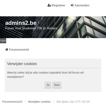
Registreer
Aanmelden
admins2.be
Forum Voor Studenten TIN @ HoGent
V&A
Forumoverzicht
Verwijder cookies
Weet je zeker dat je alle cookies ingesteld door dit forum wil
verwijderen?
Forumoverzicht
Verwijder cookies
Alle tijden zijn
UTC+02:00