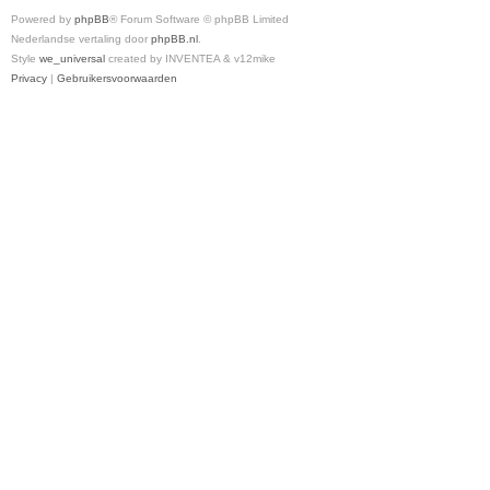
Powered by
phpBB
® Forum Software © phpBB Limited
Nederlandse vertaling door
phpBB.nl
.
Style
we_universal
created by INVENTEA & v12mike
Privacy
|
Gebruikersvoorwaarden