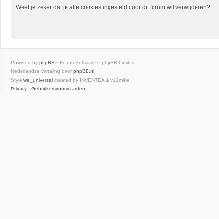
Weet je zeker dat je alle cookies ingesteld door dit forum wil verwijderen?
Powered by
phpBB
® Forum Software © phpBB Limited
Nederlandse vertaling door
phpBB.nl
.
Style
we_universal
created by INVENTEA & v12mike
Privacy
|
Gebruikersvoorwaarden