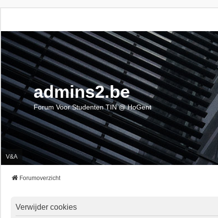
admins2.be
Forum Voor Studenten TIN @ HoGent
V&A
Forumoverzicht
Verwijder cookies