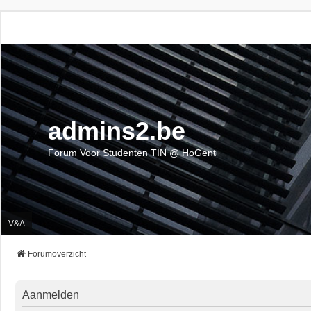
admins2.be
Forum Voor Studenten TIN @ HoGent
V&A
Forumoverzicht
Aanmelden