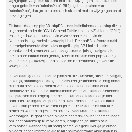
wijzigingen. Ga je niet akkoord met deze wijzigingen, maak dan niet
langer gebruik van “admins2.be”. Blijf je gebruik maken van
“admins2.be”, dan ga je automatisch akkoord met de wijzigingen en of
toevoegingen.
Dit forum draait op phpBB. phpBB is een bulletinboardoplossing die is
uitgebracht onder de “
GNU General Public License v2
” (hierna “GPL”)
en kan gedownload worden via
www.phpbb.com
en via de
Nederlandstalige website
www.phpbb.nl
. De phpBB-software maakt
internetgebaseerde discussies mogelijk. phpBB Limited is niet
verantwoordelijk voor wat wordt toegestaan of juist geweigerd als
toelaatbare inhoud en/of gedrag. Meer informatie over phpBB kun je
vinden op
https://www.phpbb.com/
of de Nederlandstalige website
www.phpbb.nl
.
Je verklaart geen berichten te plaatsen die kwetsend, obsceen, vulgair,
lasterlijk, haatdragend, dreigend, seksueel georiënteerd of enig ander
materiaal bevat die de wetten van je eigen land, het land waar
“admins2.be” is gehost of internationale wetgeving kunnen schenden.
Het plaatsen van dergelijke berichten kan ertoe leiden dat je met
onmiddellijke ingang en permanent wordt verbannen van dit forum.
Tevens kan je provider worden ingelicht. De IP-adressen van alle
berichten worden opgeslagen om deze voorwaarden te kunnen
waarborgen. Je gaat er mee akkoord dat “admins2.be” het recht heeft
om ieder onderwerp te verwijderen, te wijzigen, te sluiten of te
verplaatsen wanneer zij dit nodig achten. Als gebruiker ga je ermee
akkoord, dat de informatie die je bij ons invoert wordt opgeslagen in