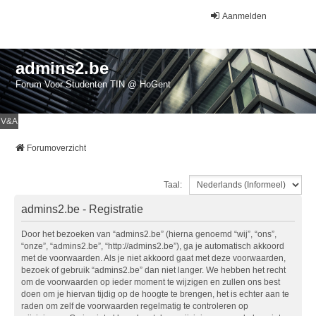
Aanmelden
admins2.be
Forum Voor Studenten TIN @ HoGent
V&A
Forumoverzicht
Taal:
admins2.be - Registratie
Door het bezoeken van “admins2.be” (hierna genoemd “wij”, “ons”,
“onze”, “admins2.be”, “http://admins2.be”), ga je automatisch akkoord
met de voorwaarden. Als je niet akkoord gaat met deze voorwaarden,
bezoek of gebruik “admins2.be” dan niet langer. We hebben het recht
om de voorwaarden op ieder moment te wijzigen en zullen ons best
doen om je hiervan tijdig op de hoogte te brengen, het is echter aan te
raden om zelf de voorwaarden regelmatig te controleren op