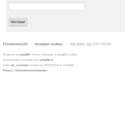
Forumoverzicht
Verwijder cookies
Alle tijden zijn
UTC+02:00
Powered by
phpBB
® Forum Software © phpBB Limited
Nederlandse vertaling door
phpBB.nl
.
Style
we_universal
created by INVENTEA & v12mike
Privacy
|
Gebruikersvoorwaarden