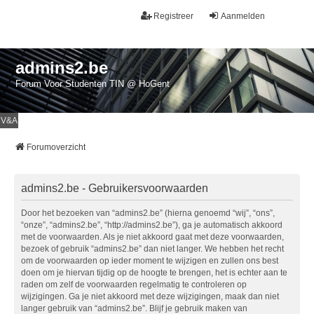
Registreer
Aanmelden
admins2.be
Forum Voor Studenten TIN @ HoGent
V&A
Forumoverzicht
admins2.be - Gebruikersvoorwaarden
Door het bezoeken van “admins2.be” (hierna genoemd “wij”, “ons”,
“onze”, “admins2.be”, “http://admins2.be”), ga je automatisch akkoord
met de voorwaarden. Als je niet akkoord gaat met deze voorwaarden,
bezoek of gebruik “admins2.be” dan niet langer. We hebben het recht
om de voorwaarden op ieder moment te wijzigen en zullen ons best
doen om je hiervan tijdig op de hoogte te brengen, het is echter aan te
raden om zelf de voorwaarden regelmatig te controleren op
wijzigingen. Ga je niet akkoord met deze wijzigingen, maak dan niet
langer gebruik van “admins2.be”. Blijf je gebruik maken van