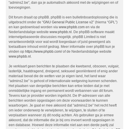
“admins2.be”, dan ga je automatisch akkoord met de wijzigingen en of
toevoegingen.
Dit forum draait op phpBB. phpBB is een bulletinboardoplossing die is
uitgebracht onder de “
GNU General Public License v2
” (hierna “GPL”)
en kan gedownload worden via
www.phpbb.com
en via de
Nederlandstalige website
www.phpbb.nl
. De phpBB-software maakt
internetgebaseerde discussies mogelijk. phpBB Limited is niet
verantwoordelijk voor wat wordt toegestaan of juist geweigerd als
toelaatbare inhoud en/of gedrag. Meer informatie over phpBB kun je
vinden op
https://www.phpbb.com/
of de Nederlandstalige website
www.phpbb.nl
.
Je verklaart geen berichten te plaatsen die kwetsend, obsceen, vulgair,
lasterlijk, haatdragend, dreigend, seksueel georiënteerd of enig ander
materiaal bevat die de wetten van je eigen land, het land waar
“admins2.be” is gehost of internationale wetgeving kunnen schenden.
Het plaatsen van dergelijke berichten kan ertoe leiden dat je met
onmiddellijke ingang en permanent wordt verbannen van dit forum.
Tevens kan je provider worden ingelicht. De IP-adressen van alle
berichten worden opgeslagen om deze voorwaarden te kunnen
waarborgen. Je gaat er mee akkoord dat “admins2.be” het recht heeft
om ieder onderwerp te verwijderen, te wijzigen, te sluiten of te
verplaatsen wanneer zij dit nodig achten. Als gebruiker ga je ermee
akkoord, dat de informatie die je bij ons invoert wordt opgeslagen in
een database. Hoewel deze informatie niet aan een derde partij zal