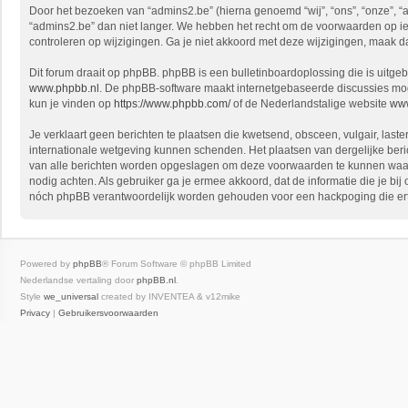
Door het bezoeken van “admins2.be” (hierna genoemd “wij”, “ons”, “onze”, “
“admins2.be” dan niet langer. We hebben het recht om de voorwaarden op ied
controleren op wijzigingen. Ga je niet akkoord met deze wijzigingen, maak d
Dit forum draait op phpBB. phpBB is een bulletinboardoplossing die is uitgeb
www.phpbb.nl
. De phpBB-software maakt internetgebaseerde discussies mogel
kun je vinden op
https://www.phpbb.com/
of de Nederlandstalige website
www
Je verklaart geen berichten te plaatsen die kwetsend, obsceen, vulgair, laste
internationale wetgeving kunnen schenden. Het plaatsen van dergelijke beri
van alle berichten worden opgeslagen om deze voorwaarden te kunnen waarborg
nodig achten. Als gebruiker ga je ermee akkoord, dat de informatie die je bi
nóch phpBB verantwoordelijk worden gehouden voor een hackpoging die ert
Powered by
phpBB
® Forum Software © phpBB Limited
Nederlandse vertaling door
phpBB.nl
.
Style
we_universal
created by INVENTEA & v12mike
Privacy
|
Gebruikersvoorwaarden