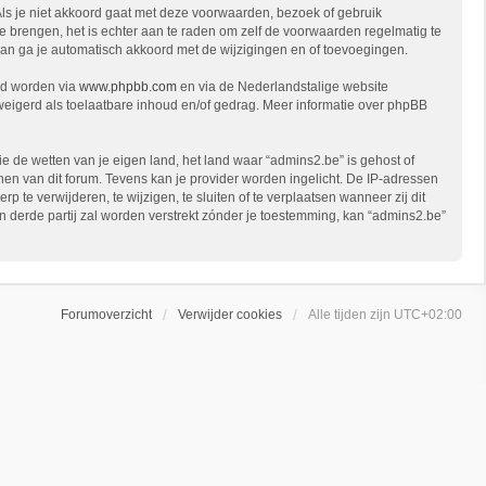
Als je niet akkoord gaat met deze voorwaarden, bezoek of gebruik
e brengen, het is echter aan te raden om zelf de voorwaarden regelmatig te
 dan ga je automatisch akkoord met de wijzigingen en of toevoegingen.
ad worden via
www.phpbb.com
en via de Nederlandstalige website
eweigerd als toelaatbare inhoud en/of gedrag. Meer informatie over phpBB
ie de wetten van je eigen land, het land waar “admins2.be” is gehost of
en van dit forum. Tevens kan je provider worden ingelicht. De IP-adressen
 verwijderen, te wijzigen, te sluiten of te verplaatsen wanneer zij dit
en derde partij zal worden verstrekt zónder je toestemming, kan “admins2.be”
Forumoverzicht
Verwijder cookies
Alle tijden zijn
UTC+02:00