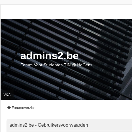
admins2.be
Forum Voor Studenten TIN @ HoGent
V&A
Forumoverzicht
admins2.be - Gebruikersvoorwaarden