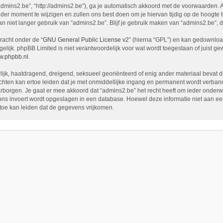
admins2.be”, “http://admins2.be”), ga je automatisch akkoord met de voorwaarden. 
er moment te wijzigen en zullen ons best doen om je hiervan tijdig op de hoogte t
an niet langer gebruik van “admins2.be”. Blijf je gebruik maken van “admins2.be”,
racht onder de “
GNU General Public License v2
” (hierna “GPL”) en kan gedownlo
ijk. phpBB Limited is niet verantwoordelijk voor wat wordt toegestaan of juist g
.phpbb.nl
.
rlijk, haatdragend, dreigend, seksueel georiënteerd of enig ander materiaal bevat d
chten kan ertoe leiden dat je met onmiddellijke ingang en permanent wordt verbann
en. Je gaat er mee akkoord dat “admins2.be” het recht heeft om ieder onderwerp te
j ons invoert wordt opgeslagen in een database. Hoewel deze informatie niet aan e
oe kan leiden dat de gegevens vrijkomen.