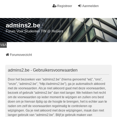
Registreer
Aanmelden
admins2.be
Forum Voor Studenten TIN @ HoGent
V&A
Forumoverzicht
admins2.be - Gebruikersvoorwaarden
Door het bezoeken van “admins2.be” (hierna genoemd “wij”, “ons”,
“onze”, “admins2.be”, “http://admins2.be”), ga je automatisch akkoord
met de voorwaarden. Als je niet akkoord gaat met deze voorwaarden,
bezoek of gebruik “admins2.be” dan niet langer. We hebben het recht
om de voorwaarden op ieder moment te wijzigen en zullen ons best
doen om je hiervan tijdig op de hoogte te brengen, het is echter aan te
raden om zelf de voorwaarden regelmatig te controleren op
wijzigingen. Ga je niet akkoord met deze wijzigingen, maak dan niet
langer gebruik van “admins2.be”. Blijf je gebruik maken van