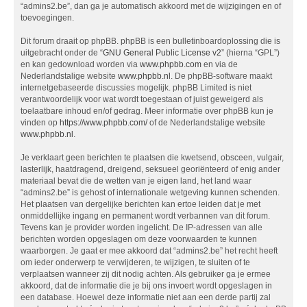
“admins2.be”, dan ga je automatisch akkoord met de wijzigingen en of
toevoegingen.
Dit forum draait op phpBB. phpBB is een bulletinboardoplossing die is
uitgebracht onder de “
GNU General Public License v2
” (hierna “GPL”)
en kan gedownload worden via
www.phpbb.com
en via de
Nederlandstalige website
www.phpbb.nl
. De phpBB-software maakt
internetgebaseerde discussies mogelijk. phpBB Limited is niet
verantwoordelijk voor wat wordt toegestaan of juist geweigerd als
toelaatbare inhoud en/of gedrag. Meer informatie over phpBB kun je
vinden op
https://www.phpbb.com/
of de Nederlandstalige website
www.phpbb.nl
.
Je verklaart geen berichten te plaatsen die kwetsend, obsceen, vulgair,
lasterlijk, haatdragend, dreigend, seksueel georiënteerd of enig ander
materiaal bevat die de wetten van je eigen land, het land waar
“admins2.be” is gehost of internationale wetgeving kunnen schenden.
Het plaatsen van dergelijke berichten kan ertoe leiden dat je met
onmiddellijke ingang en permanent wordt verbannen van dit forum.
Tevens kan je provider worden ingelicht. De IP-adressen van alle
berichten worden opgeslagen om deze voorwaarden te kunnen
waarborgen. Je gaat er mee akkoord dat “admins2.be” het recht heeft
om ieder onderwerp te verwijderen, te wijzigen, te sluiten of te
verplaatsen wanneer zij dit nodig achten. Als gebruiker ga je ermee
akkoord, dat de informatie die je bij ons invoert wordt opgeslagen in
een database. Hoewel deze informatie niet aan een derde partij zal