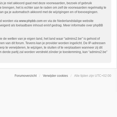
Als je niet akkoord gaat met deze voorwaarden, bezoek of gebruik
e brengen, het is echter aan te raden om zelf de voorwaarden regelmatig te
 dan ga je automatisch akkoord met de wijzigingen en of toevoegingen.
ad worden via
www.phpbb.com
en via de Nederlandstalige website
eweigerd als toelaatbare inhoud en/of gedrag. Meer informatie over phpBB
ie de wetten van je eigen land, het land waar “admins2.be” is gehost of
en van dit forum. Tevens kan je provider worden ingelicht. De IP-adressen
 verwijderen, te wijzigen, te sluiten of te verplaatsen wanneer zij dit
en derde partij zal worden verstrekt zónder je toestemming, kan “admins2.be”
Forumoverzicht
Verwijder cookies
Alle tijden zijn
UTC+02:00