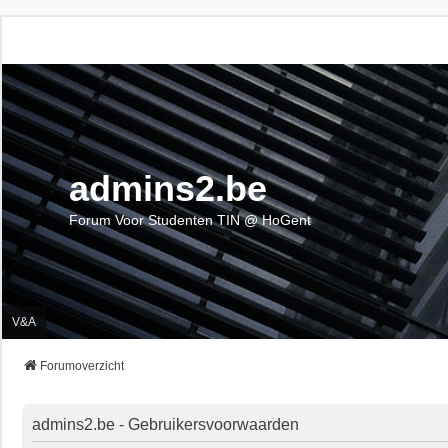
admins2.be
Forum Voor Studenten TIN @ HoGent
V&A
Forumoverzicht
admins2.be - Gebruikersvoorwaarden