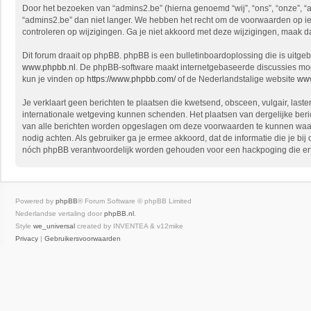
Door het bezoeken van “admins2.be” (hierna genoemd “wij”, “ons”, “onze”, “
“admins2.be” dan niet langer. We hebben het recht om de voorwaarden op ied
controleren op wijzigingen. Ga je niet akkoord met deze wijzigingen, maak d
Dit forum draait op phpBB. phpBB is een bulletinboardoplossing die is uitgeb
www.phpbb.nl
. De phpBB-software maakt internetgebaseerde discussies mogel
kun je vinden op
https://www.phpbb.com/
of de Nederlandstalige website
www
Je verklaart geen berichten te plaatsen die kwetsend, obsceen, vulgair, laste
internationale wetgeving kunnen schenden. Het plaatsen van dergelijke beri
van alle berichten worden opgeslagen om deze voorwaarden te kunnen waarborg
nodig achten. Als gebruiker ga je ermee akkoord, dat de informatie die je bi
nóch phpBB verantwoordelijk worden gehouden voor een hackpoging die ert
Powered by
phpBB
® Forum Software © phpBB Limited
Nederlandse vertaling door
phpBB.nl
.
Style
we_universal
created by INVENTEA & v12mike
Privacy
|
Gebruikersvoorwaarden