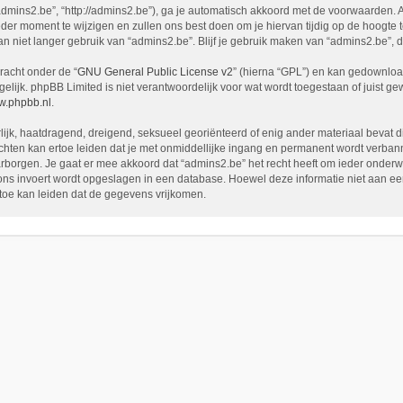
admins2.be”, “http://admins2.be”), ga je automatisch akkoord met de voorwaarden. 
er moment te wijzigen en zullen ons best doen om je hiervan tijdig op de hoogte t
an niet langer gebruik van “admins2.be”. Blijf je gebruik maken van “admins2.be”,
racht onder de “
GNU General Public License v2
” (hierna “GPL”) en kan gedownlo
ijk. phpBB Limited is niet verantwoordelijk voor wat wordt toegestaan of juist g
.phpbb.nl
.
rlijk, haatdragend, dreigend, seksueel georiënteerd of enig ander materiaal bevat d
chten kan ertoe leiden dat je met onmiddellijke ingang en permanent wordt verbann
en. Je gaat er mee akkoord dat “admins2.be” het recht heeft om ieder onderwerp te
j ons invoert wordt opgeslagen in een database. Hoewel deze informatie niet aan e
oe kan leiden dat de gegevens vrijkomen.