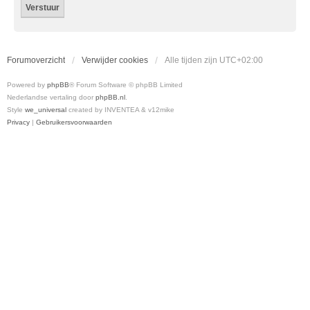
Forumoverzicht
Verwijder cookies
Alle tijden zijn
UTC+02:00
Powered by
phpBB
® Forum Software © phpBB Limited
Nederlandse vertaling door
phpBB.nl
.
Style
we_universal
created by INVENTEA & v12mike
Privacy
|
Gebruikersvoorwaarden